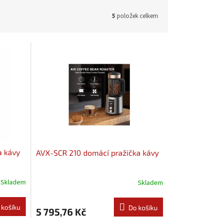
5
položek celkem
a kávy
AVX-SCR 210 domácí pražička kávy
Skladem
Skladem
 košíku
Do košíku
5 795,76 Kč