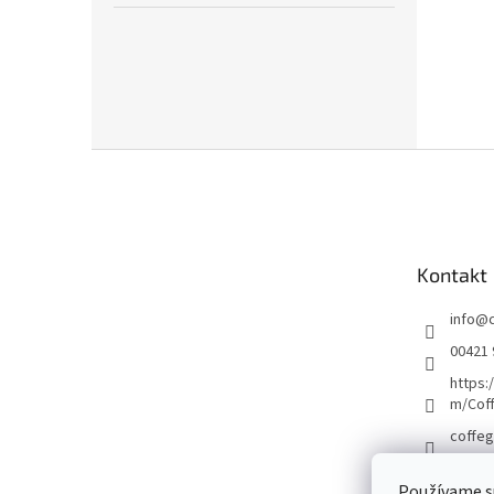
Z
á
p
a
t
Kontakt
í
info
@
00421 
https:
m/Cof
coffeg
Používame s