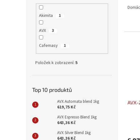
Domác
Akimita
1
AVX
3
Cafemasy
1
Položek k zobrazení:
5
Top 10 produktů
AVX Automata blend 1kg
AVX-Z
619,75 Kč
AVX Espresso Blend 1kg
643,36 Kč
AVX Silver Blend 1kg
643,36 Kč