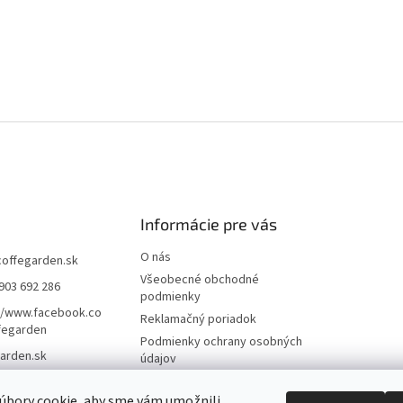
Informácie pre vás
O nás
coffegarden.sk
Všeobecné obchodné
903 692 286
podmienky
//www.facebook.co
Reklamačný poriadok
fegarden
Podmienky ochrany osobných
arden.sk
údajov
Formulár na odstúpenie
zmluvy
úbory cookie, aby sme vám umožnili