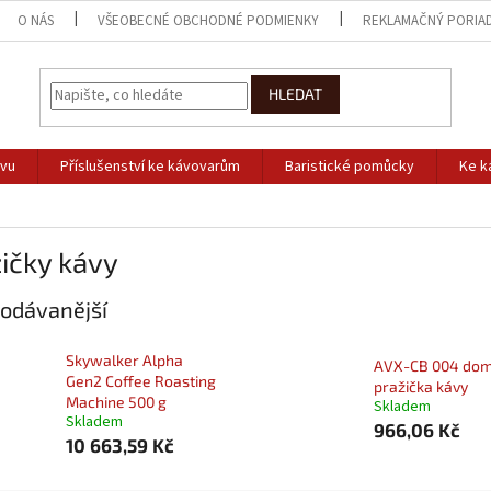
O NÁS
VŠEOBECNÉ OBCHODNÉ PODMIENKY
REKLAMAČNÝ PORIA
HLEDAT
ávu
Příslušenství ke kávovarům
Baristické pomůcky
Ke k
ičky kávy
odávanější
Skywalker Alpha
AVX-CB 004 dom
Gen2 Coffee Roasting
pražička kávy
Machine 500 g
Skladem
Skladem
966,06 Kč
10 663,59 Kč