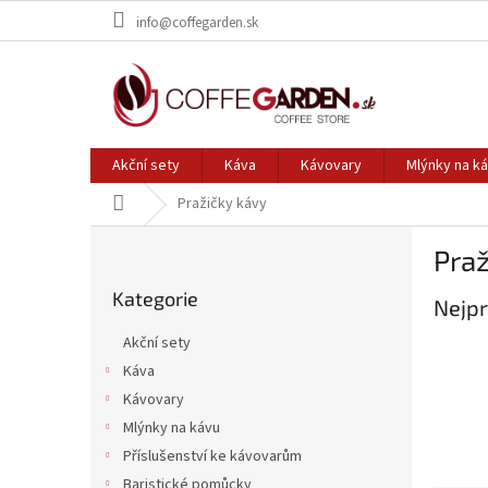
Přejít
info@coffegarden.sk
na
obsah
Akční sety
Káva
Kávovary
Mlýnky na k
Domů
Pražičky kávy
P
Praž
o
Přeskočit
s
Kategorie
kategorie
Nejpr
t
r
Akční sety
a
Káva
n
Kávovary
n
í
Mlýnky na kávu
p
Příslušenství ke kávovarům
a
Baristické pomůcky