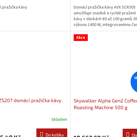
í pražička kávy
Domácí pražička kávy AVX SCR305
umožňuje snadné a rychlé pražení
kávy v dávkách 80 až 100 gramů. D
výkonu 1400 W, integrovanému čas
jednoduchému ovládání je...
Akce
1
S207 domácí pražička kávy
Skywalker Alpha Gen2 Coffe
Roasting Machine 500 g
Skladem
Do košíku
Do