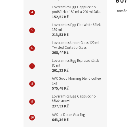
6 07
Loveramics Egg Cappuccino
Domácí
podšálek k 150 ml a 200 ml šálku
152,52 Kč
Loveramics Egg Flat White šálek
150 ml
213,53 Kč
Loveramics Urban Glass 120 ml
Twisted Cortado Glass
268,44 Kč
Loveramics Egg Espresso šálek
80 ml
201,33 Kč
AVX Good Morning blend coffee
1kg
575,48 Kč
Loveramics Egg Cappuccino
šálek 200 ml
237,93 Kč
AVX La Dolce Vita 1kg
643,36 Kč