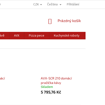
CZK
Čeština
DOK
PODMIENKY OCHRANY OSOBNÝCH ÚDAJOV
Přihlášení
FORMULÁR NA ODST
NÁKUPNÍ
Prázdný košík
KOŠÍK
ávě
AVX
Pizza pece
Kuchynské roboty
Pražičky k
ácí
AVX-SCR 210 domácí
pražička kávy
Skladem
5 795,76 Kč