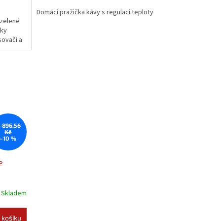
Domácí pražička kávy s regulací teploty
 zelené
íky
ovači a
1 896,56
Kč
–10 %
e
Skladem
 košíku