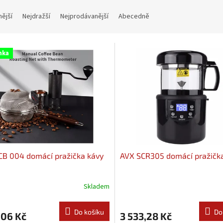
nější
Nejdražší
Nejprodávanější
Abecedně
nka
B 004 domácí pražička kávy
AVX SCR305 domácí pražičk
Skladem
Do košíku
Do
,06 Kč
3 533,28 Kč