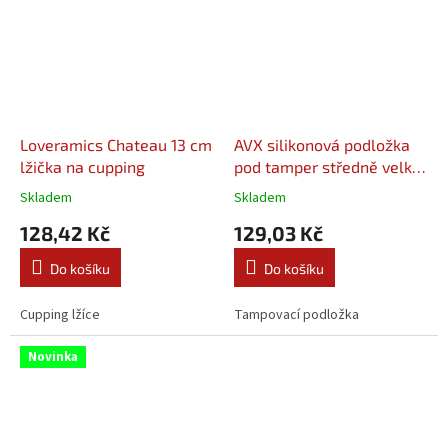
Loveramics Chateau 13 cm
AVX silikonová podložka
lžička na cupping
pod tamper středně velká
černá
Skladem
Skladem
128,42 Kč
129,03 Kč
Do košíku
Do košíku
Cupping lžíce
Tampovací podložka
Novinka