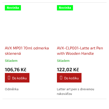
Novinka
Novinka
AVX MP01 70ml odmerka
AVX-CLP001-Latte art Pen
sklenená
with Wooden Handle
Skladem
Skladem
106,76 Kč
122,02 Kč
Do košíku
Do košíku
Odměrka
Latter art pen s drevenou
rukoväťou