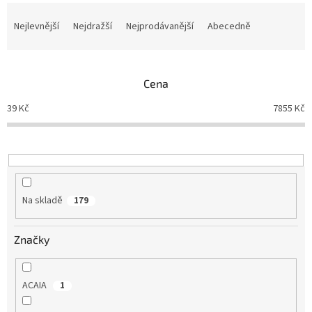
Ř
a
Nejlevnější
Nejdražší
Nejprodávanější
Abecedně
z
e
n
Cena
í
p
39
Kč
7855
Kč
r
o
d
u
k
t
Na skladě
179
ů
Značky
ACAIA
1