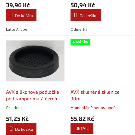
39,96 Kč
50,94 Kč
ů
Do košíku
Do košíku
Latte Art pen
Odměrka
Novinka
AVX silikonová podložka
AVX skleněné sklenice
pod tamper malá černá
90ml
Skladem
Momentálně nedostupné
51,25 Kč
55,82 Kč
DETAIL
Do košíku