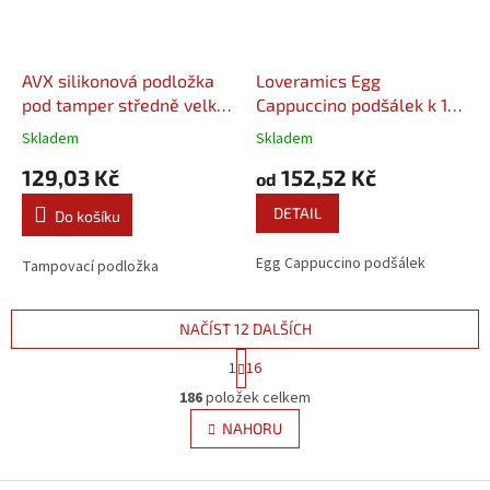
AVX silikonová podložka
Loveramics Egg
pod tamper středně velká
Cappuccino podšálek k 150
hnědá
ml a 200 ml šálku
Skladem
Skladem
129,03 Kč
152,52 Kč
od
DETAIL
Do košíku
Egg Cappuccino podšálek
Tampovací podložka
NAČÍST 12 DALŠÍCH
S
1
16
t
O
r
186
položek celkem
v
á
l
NAHORU
n
á
k
d
o
v