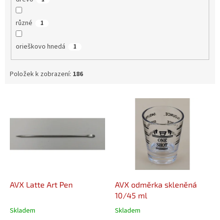
různé
1
orieškovo hnedá
1
Položek k zobrazení:
186
V
ý
p
i
s
p
r
o
d
AVX Latte Art Pen
AVX odměrka skleněná
u
10/45 ml
k
Skladem
Skladem
t