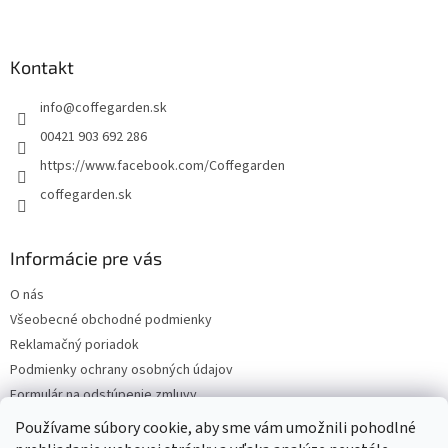
Z
a
á
c
á
n
í
p
í
p
a
Kontakt
r
t
v
info
@
coffegarden.sk
í
k
y
00421 903 692 286
v
https://www.facebook.com/Coffegarden
ý
p
coffegarden.sk
i
s
u
Informácie pre vás
O nás
Všeobecné obchodné podmienky
Reklamačný poriadok
Podmienky ochrany osobných údajov
Formulár na odstúpenie zmluvy
Reklamačný formulár
Používame súbory cookie, aby sme vám umožnili pohodlné
Kontakty