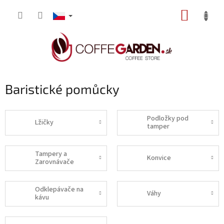
Přejít
NÁKUP
na
obsah
KOŠÍK
Baristické pomůcky
Podložky pod
Lžičky
tamper
Tampery a
Konvice
Zarovnávače
Odklepávače na
Váhy
kávu