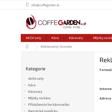
Přejít
info@coffegarden.sk
na
obsah
Akční sety
Káva
Kávovary
Mlýnky na k
Domů
Reklamačný formulár
P
Rek
o
Přeskočit
s
Kategorie
kategorie
Formulá
t
r
Akční sety
a
Káva
n
Intern
Kávovary
n
í
Mlýnky na kávu
Adresa
p
Příslušenství ke kávovarům
a
Baristické pomůcky