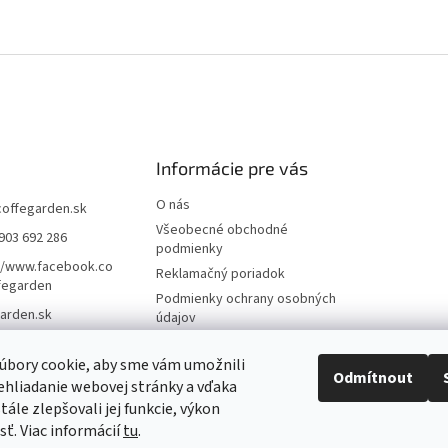
Informácie pre vás
O nás
coffegarden.sk
Všeobecné obchodné
903 692 286
podmienky
//www.facebook.co
Reklamačný poriadok
fegarden
Podmienky ochrany osobných
arden.sk
údajov
Formulár na odstúpenie
zmluvy
úbory cookie, aby sme vám umožnili
Odmítnout
hliadanie webovej stránky a vďaka
Reklamačný formulár
ále zlepšovali jej funkcie, výkon
Kontakty
sť. Viac informácií
tu
.