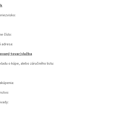
ík
riezvisko:
e číslo:
á adresa:
ovaný tovar/služba
kladu o kúpe, alebo záručného listu:
akúpenia:
nstvo:
ávady: