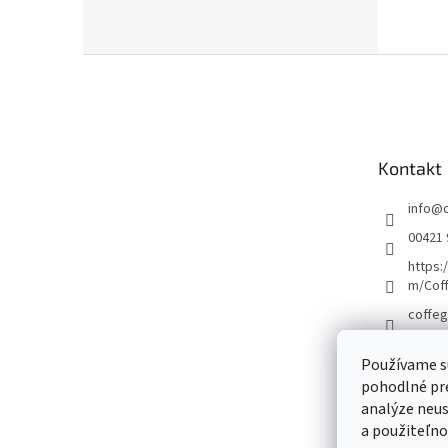
Z
á
p
a
t
Kontakt
í
info
@
00421 
https:
m/Cof
coffeg
Používame s
pohodlné pre
analýze neust
a použiteľno