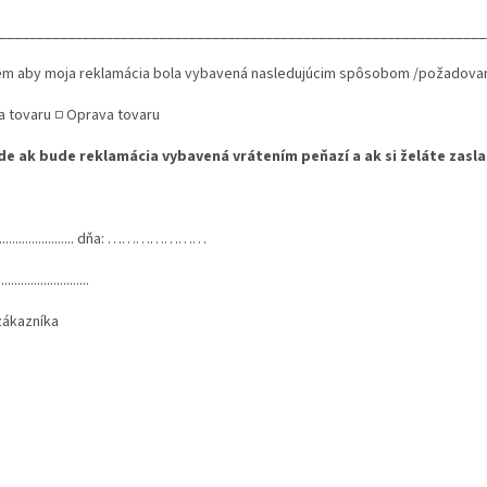
________________________________________________________________
em aby moja reklamácia bola vybavená nasledujúcim spôsobom /požadované
 tovaru □ Oprava tovaru
de ak bude reklamácia vybavená vrátením peňazí a ak si želáte zasla
............................... dňa: …………………
............................
s zákazníka