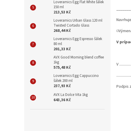
Loveramics Egg Flat White šálek
150 ml
_______
213,53 Kč
Navrhuj
Loveramics Urban Glass 120 ml
Twisted Cortado Glass
268,44 Kč
□Výmena
Loveramics Egg Espresso šálek
V prípa
80 ml
201,33 Kč
AVX Good Morning blend coffee
1kg
V .....
575,48 Kč
................
Loveramics Egg Cappuccino
šálek 200 ml
237,93 Kč
Podpi
AVX La Dolce Vita 1kg
643,36 Kč