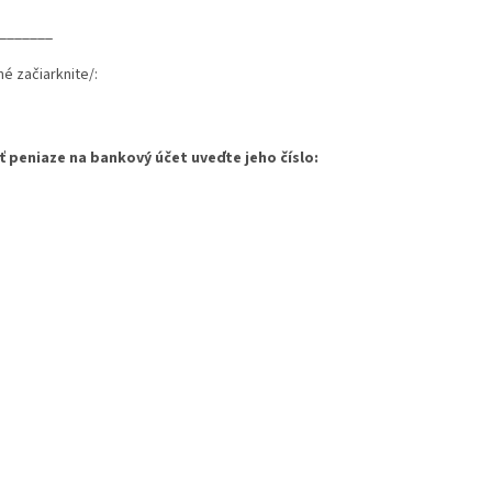
_______
 začiarknite/:
ť peniaze na bankový účet uveďte jeho číslo: