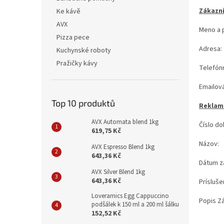
n
Zákazn
Ke kávě
e
AVX
l
Meno a p
Pizza pece
Adresa:
Kuchynské roboty
Pražičky kávy
Telefónn
Emailov
Top 10 produktů
Reklam
AVX Automata blend 1kg
Číslo do
619,75 Kč
Názov:
AVX Espresso Blend 1kg
643,36 Kč
Dátum z
AVX Silver Blend 1kg
643,36 Kč
Prísluše
Loveramics Egg Cappuccino
Popis Z
podšálek k 150 ml a 200 ml šálku
152,52 Kč