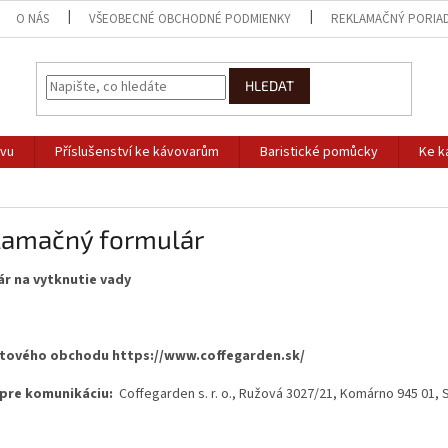
O NÁS
VŠEOBECNÉ OBCHODNÉ PODMIENKY
REKLAMAČNÝ PORIA
HLEDAT
ávu
Příslušenství ke kávovarům
Baristické pomůcky
Ke k
lamačný formulár
r na vytknutie vady
etového obchodu https://www.coffegarden.sk/
 pre komunikáciu:
Coffegarden s. r. o., Ružová 3027/21, Komárno 945 01, 