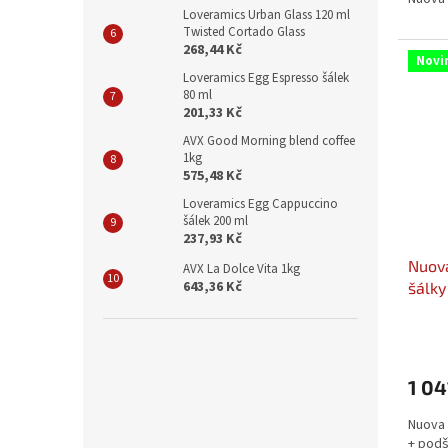
Loveramics Urban Glass 120 ml
Twisted Cortado Glass
268,44 Kč
Novi
Loveramics Egg Espresso šálek
80 ml
201,33 Kč
AVX Good Morning blend coffee
1kg
575,48 Kč
Loveramics Egg Cappuccino
šálek 200 ml
237,93 Kč
Nuova
AVX La Dolce Vita 1kg
643,36 Kč
šálky
1 04
Nuova 
+ pod