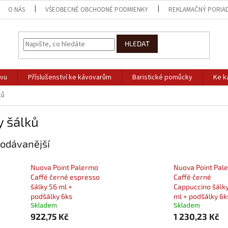
O NÁS
VŠEOBECNÉ OBCHODNÉ PODMIENKY
REKLAMAČNÝ PORIA
HLEDAT
ávu
Příslušenství ke kávovarům
Baristické pomůcky
Ke k
ků
y šálků
odávanější
Nuova Point Palermo
Nuova Point Pal
Caffé černé espresso
Caffé černé
šálky 56 ml +
Cappuccino šálk
podšálky 6ks
ml + podšálky 6k
Skladem
Skladem
922,75 Kč
1 230,23 Kč