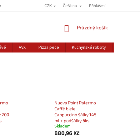
CZK
Čeština
DOK
PODMIENKY OCHRANY OSOBNÝCH ÚDAJOV
Přihlášení
FORMULÁR NA ODST
NÁKUPNÍ
Prázdný košík
KOŠÍK
ávě
AVX
Pizza pece
Kuchynské roboty
Pražičky k
ermo
Nuova Point Palermo
Caffé biele
y 200
Cappuccino šálky 145
s
ml + podšálky 6ks
Skladem
880,96 Kč