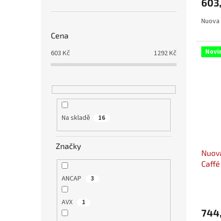
603
Nuova 
Cena
Novi
603
Kč
1292
Kč
Na skladě
16
Značky
Nuova
Caffé
podšá
ANCAP
3
AVX
1
744