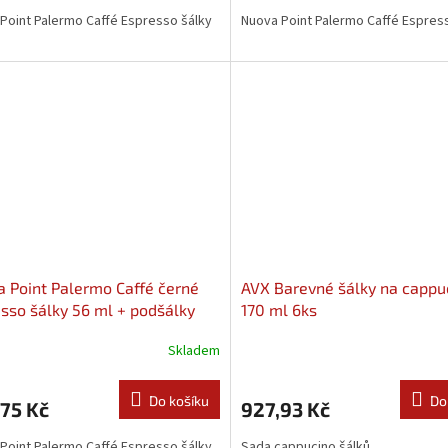
Point Palermo Caffé Espresso šálky
Nuova Point Palermo Caffé Espres
 Point Palermo Caffé černé
AVX Barevné šálky na cappu
sso šálky 56 ml + podšálky
170 ml 6ks
Skladem
Do košíku
Do
75 Kč
927,93 Kč
Point Palermo Caffé Espresso šálky
Sada cappucino šálků