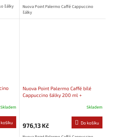
so šálky
Nuova Point Palermo Caffé Cappuccino
šálky
cino
Nuova Point Palermo Caffé bílé
Cappuccino šálky 200 ml +
podšálky 6ks
Skladem
Skladem
 košíku
Do košíku
976,13 Kč
Nuova Point Palermo Caffé Cappuccino