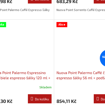
,98 Kč
683,29 Kč
Point Palermo Caffé Espresso šálky
Nuova Point Sorrento Caffé Espres
nka
Akce
9
 Point Palermo Espressino
Nuova Point Palermo Caffé 
 biele espresso šálky 120 ml +
espresso šálky 56 ml + podš
lky 6ks
6ks
Skladem
Do košíku
Do
,30 Kč
854,11 Kč