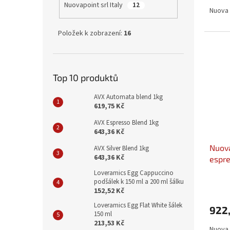
Nuovapoint srl Italy
12
Nuova 
Položek k zobrazení:
16
Top 10 produktů
AVX Automata blend 1kg
619,75 Kč
AVX Espresso Blend 1kg
643,36 Kč
Nuova
AVX Silver Blend 1kg
643,36 Kč
espre
6ks
Loveramics Egg Cappuccino
podšálek k 150 ml a 200 ml šálku
152,52 Kč
Loveramics Egg Flat White šálek
922,
150 ml
213,53 Kč
Nuova 