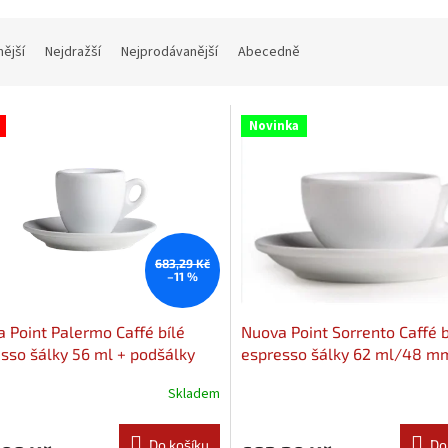
nější
Nejdražší
Nejprodávanější
Abecedně
Novinka
683,29 Kč
–11 %
 Point Palermo Caffé bílé
Nuova Point Sorrento Caffé b
sso šálky 56 ml + podšálky
espresso šálky 62 ml/48 m
podšálky 6ks
Skladem
Do košíku
Do