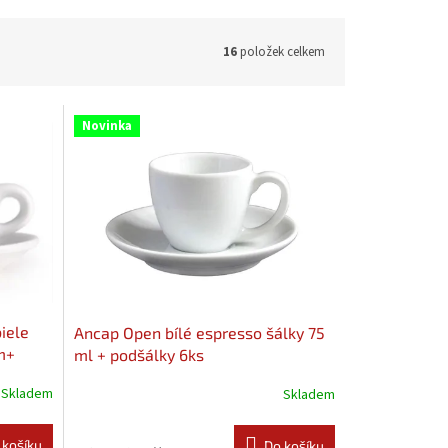
16
položek celkem
Novinka
iele
Ancap Open bílé espresso šálky 75
m+
ml + podšálky 6ks
Skladem
Skladem
 košíku
Do košíku