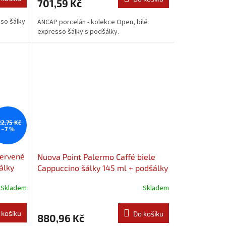
701,59 Kč
so šálky
ANCAP porcelán - kolekce Open, bílé
expresso šálky s podšálky.
22,75 Kč
–7 %
červené
Nuova Point Palermo Caffé biele
álky
Cappuccino šálky 145 ml + podšálky
6ks
Skladem
Skladem
 košíku
Do košíku
880,96 Kč