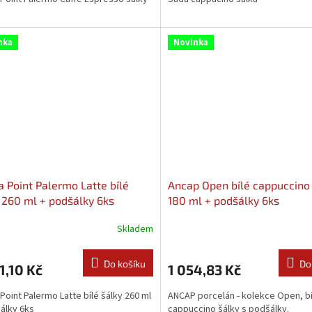
nka
Novinka
 Point Palermo Latte bílé
Ancap Open bílé cappuccino
 260 ml + podšálky 6ks
180 ml + podšálky 6ks
Skladem
Do košíku
Do
1,10 Kč
1 054,83 Kč
Point Palermo Latte bílé šálky 260 ml
ANCAP porcelán - kolekce Open, bí
šálky 6ks
cappuccino šálky s podšálky.