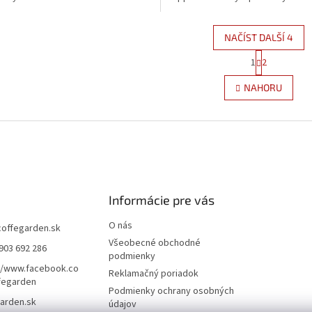
NAČÍST DALŠÍ 4
S
1
2
O
t
r
v
NAHORU
á
l
n
á
k
d
o
a
v
c
á
í
n
p
í
r
Informácie pre vás
v
k
O nás
y
coffegarden.sk
v
Všeobecné obchodné
903 692 286
ý
podmienky
p
//www.facebook.co
Reklamačný poriadok
i
fegarden
Podmienky ochrany osobných
s
arden.sk
údajov
u