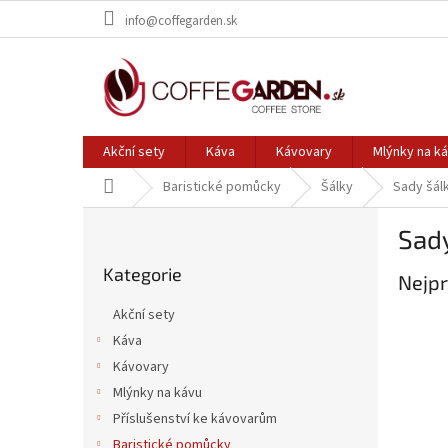
Přejít
info@coffegarden.sk
na
obsah
Akční sety
Káva
Kávovary
Mlýnky na k
Domů
Baristické pomůcky
Šálky
Sady šál
P
Sad
o
Přeskočit
s
Kategorie
kategorie
Nejpr
t
r
Akční sety
a
Káva
n
Kávovary
n
í
Mlýnky na kávu
p
Příslušenství ke kávovarům
a
Baristické pomůcky