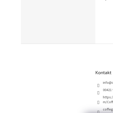
Z
á
p
a
t
Kontakt
í
info
@
00421 
https:
m/Cof
coffeg