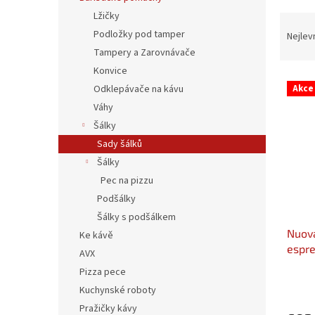
n
Lžičky
Ř
e
a
Podložky pod tamper
Nejlev
l
z
Tampery a Zarovnávače
e
Konvice
V
n
Odklepávače na kávu
Akce
ý
í
Váhy
p
p
Šálky
i
r
s
o
Sady šálků
p
d
Šálky
r
u
Pec na pizzu
o
k
Podšálky
d
t
Šálky s podšálkem
u
ů
Nuova
k
Ke kávě
espre
t
AVX
6ks
ů
Pizza pece
Kuchynské roboty
Pražičky kávy