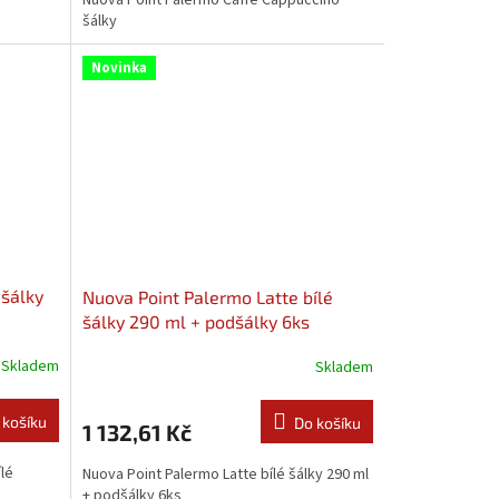
šálky
Novinka
 šálky
Nuova Point Palermo Latte bílé
šálky 290 ml + podšálky 6ks
Skladem
Skladem
 košíku
Do košíku
1 132,61 Kč
lé
Nuova Point Palermo Latte bílé šálky 290 ml
+ podšálky 6ks