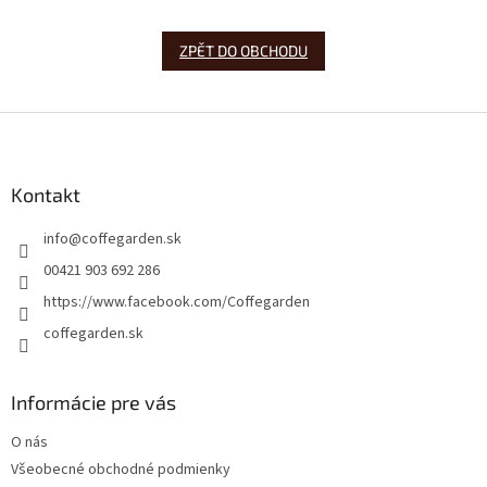
ZPĚT DO OBCHODU
Z
á
p
a
Kontakt
t
info
@
coffegarden.sk
í
00421 903 692 286
https://www.facebook.com/Coffegarden
coffegarden.sk
Informácie pre vás
O nás
Všeobecné obchodné podmienky