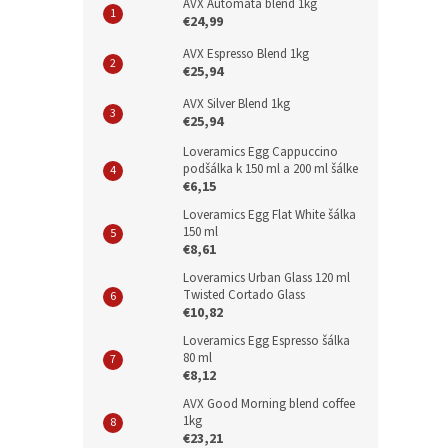
AVX Automata blend 1kg
€24,99
AVX Espresso Blend 1kg
€25,94
AVX Silver Blend 1kg
€25,94
Loveramics Egg Cappuccino
podšálka k 150 ml a 200 ml šálke
€6,15
Loveramics Egg Flat White šálka
150 ml
€8,61
Loveramics Urban Glass 120 ml
Twisted Cortado Glass
€10,82
Loveramics Egg Espresso šálka
80 ml
€8,12
AVX Good Morning blend coffee
1kg
€23,21