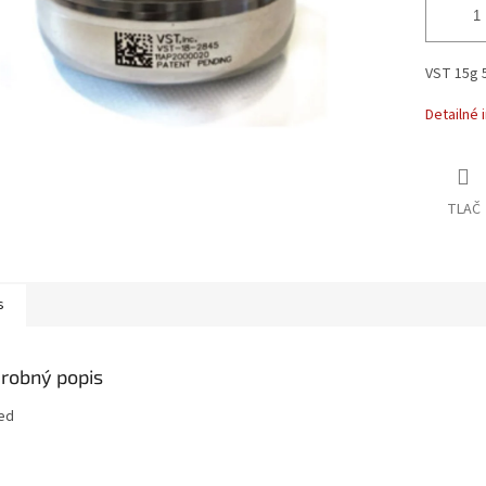
VST 15g 5
Detailné 
TLAČ
s
robný popis
ed