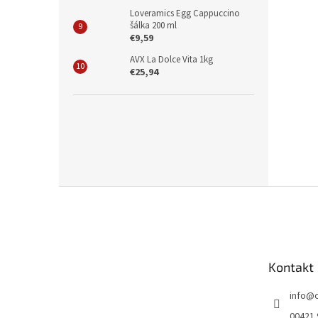
Loveramics Egg Cappuccino
šálka 200 ml
€9,59
AVX La Dolce Vita 1kg
€25,94
Z
á
p
ä
t
Kontakt
i
e
info
@
00421 