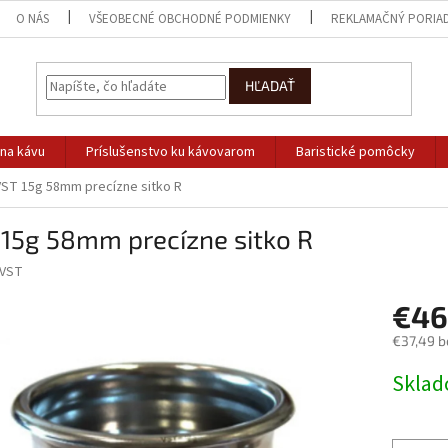
O NÁS
VŠEOBECNÉ OBCHODNÉ PODMIENKY
REKLAMAČNÝ PORIA
HĽADAŤ
na kávu
Príslušenstvo ku kávovarom
Baristické pomôcky
VST 15g 58mm precízne sitko R
 15g 58mm precízne sitko R
VST
€46
€37,49 b
Jednotk
Skla
cena: