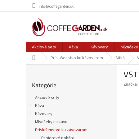
Prejsť
info@coffegarden.sk
na
obsah
Akciové sety
Káva
Kávovary
Mlynčeky 
Domov
Príslušenstvo ku kávovarom
Sitká
B
VST
o
Preskočiť
č
Značka:
Kategórie
kategórie
n
ý
Akciové sety
p
Káva
a
Kávovary
n
e
Mlynčeky na kávu
l
Príslušenstvo ku kávovarom
Papierové poháre