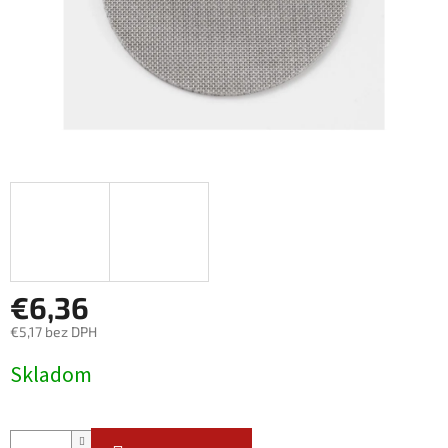
€6,36
€5,17 bez DPH
Jednotková
Skladom
cena: