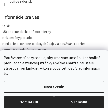
coffegarden.sk
Informácie pre vás
O nás
Všeobecné obchodné podmienky
Reklamačný poriadok
Poučenie o ochrane osobných údajov a používaní cookies
Formulár na odstúpenie zmluvy
Reklamačný formulár
Používame súbory cookie, aby sme vám umožnili pohodlné
Kontakty
prehliadanie webovej stránky a vďaka analýze neustále
zlepšovali jej funkcie, výkon a použiteľnosť. Viac informácií
tu
.
Vytvoril Shoptet
Nastavenie
Copyright 2026
Coffegarden
. Všetky práva vyhradené.
Upraviť
Odmietnuť
Súhlasím
nastavenie cookies