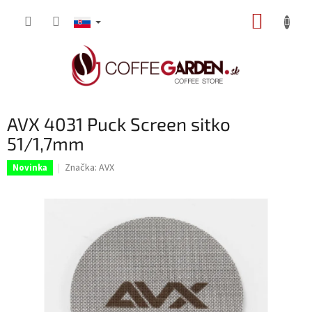
Prejsť
NÁKUP
na
obsah
KOŠÍK
AVX 4031 Puck Screen sitko
51/1,7mm
Značka:
AVX
Novinka