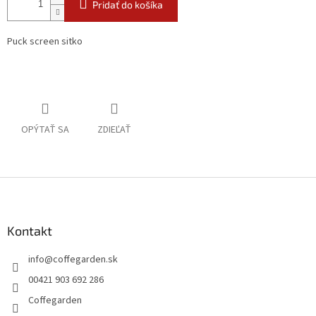
Pridať do košíka
Puck screen sitko
OPÝTAŤ SA
ZDIEĽAŤ
Z
á
p
ä
Kontakt
t
info
@
coffegarden.sk
i
e
00421 903 692 286
Coffegarden