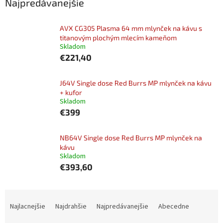
Najpredávanejšie
AVX CG305 Plasma 64 mm mlynček na kávu s
titanovým plochým mlecím kameňom
Skladom
€221,40
J64V Single dose Red Burrs MP mlynček na kávu
+ kufor
Skladom
€399
NB64V Single dose Red Burrs MP mlynček na
kávu
Skladom
€393,60
R
a
Najlacnejšie
Najdrahšie
Najpredávanejšie
Abecedne
d