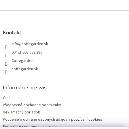
á
k
d
o
v
Z
a
a
c
á
n
i
p
i
e
ä
Kontakt
e
p
t
r
info
@
coffegarden.sk
i
v
e
k
00421 903 692 286
y
Coffegarden
v
ý
coffegarden.sk
p
i
s
Informácie pre vás
u
O nás
Všeobecné obchodné podmienky
Reklamačný poriadok
Poučenie o ochrane osobných údajov a používaní cookies
Formulár na odstúpenie zmluvy