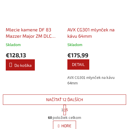
Mlecie kamene DF 83
AVX CG301 mlynček na
Mazzer Major ZM DLC
kávu 64mm
Filter 83mm
Skladom
Skladom
€128,13
€175,99
DETAIL
Do košíka
AVX CG301 mlynček na kávu
64mm
NAČÍTAŤ 12 ĎALŠÍCH
S
1
5
t
O
r
60
položiek celkom
v
á
l
HORE
n