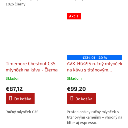
1026 Čierny
Akcia
€124,01
–20 %
Timemore Chestnut C3S
AVX-HG49S ručný mlynček
mlynček na kávu - Čierna
na kávu s titánovým
plochým mlecím
Skladom
Skladom
kameňom 49mm
€87,12
€99,20
Do košíka
Do košíka
Ručný mlynček C3S
Profesionálny ručný mlynček s
titánovými kameňmi – vhodný na
filter aj espresso.