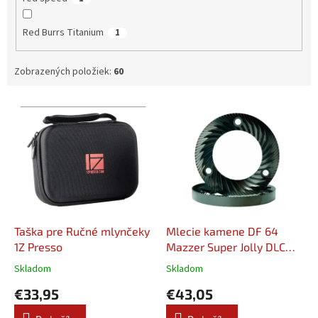
Red Burrs Titanium
1
Zobrazených položiek:
60
V
ý
p
i
s
p
r
o
d
Taška pre Ručné mlynčeky
Mlecie kamene DF 64
u
1Z Presso
Mazzer Super Jolly DLC
k
64mm
Skladom
Skladom
t
€33,95
€43,05
o
v