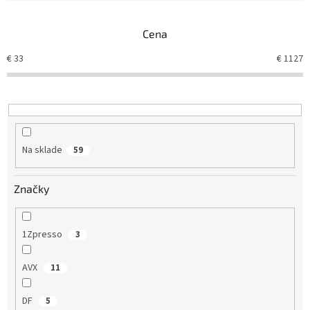
e
n
Cena
i
e
€
33
€
1127
p
r
o
d
u
k
Na sklade
59
t
o
v
Značky
1Zpresso
3
AVX
11
DF
5