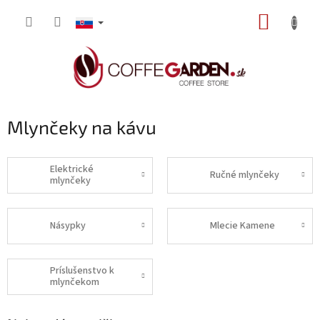
Prejsť
NÁKUP
na
obsah
KOŠÍK
Mlynčeky na kávu
Elektrické
Ručné mlynčeky
mlynčeky
Násypky
Mlecie Kamene
Príslušenstvo k
mlynčekom