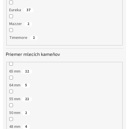
Eureka
37
Mazzer
2
Timemore
2
Priemer mlecích kameňov
65 mm
12
64 mm
5
55 mm
21
50 mm
2
48 mm
4