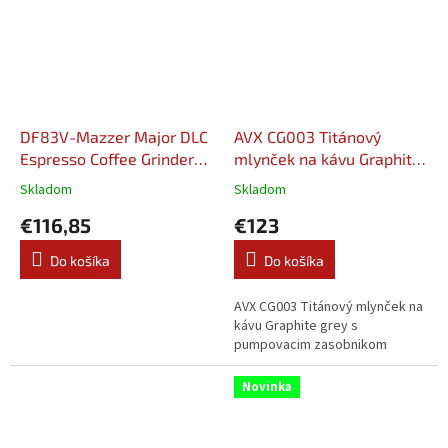
DF83V-Mazzer Major DLC
AVX CG003 Titánový
Espresso Coffee Grinder
mlynček na kávu Graphite
Burr Ø 83 mm
Grey s pumpovacím
Skladom
Skladom
zásobníkom
€116,85
€123
Do košíka
Do košíka
AVX CG003 Titánový mlynček na
kávu Graphite grey s
pumpovacim zasobnikom
Novinka