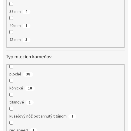
38 mm
4
40 mm
1
75 mm
3
Typ mlecích kameňov
ploché
38
kónické
10
titanové
1
kužeľový nôž potiahnutý titánom
1
red speed
1