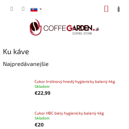
Prejsť
NÁKUP
na
obsah
KOŠÍK
Ku káve
Najpredávanejšie
Cukor trstinový hnedý hygienicky balený 4kg
Skladom
€22,99
Cukor HBC biely hygienicky balený 4kg
Skladom
€20