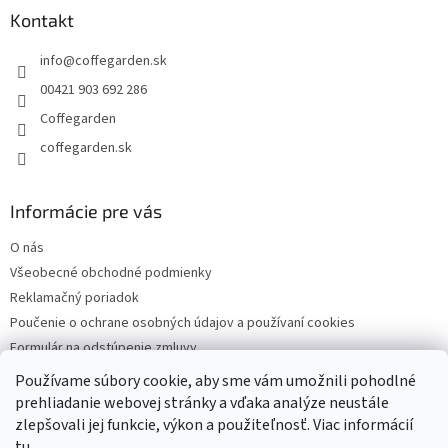
a
ä
Kontakt
c
t
i
info
@
coffegarden.sk
i
e
p
e
00421 903 692 286
r
Coffegarden
v
k
coffegarden.sk
y
v
ý
Informácie pre vás
p
i
O nás
s
Všeobecné obchodné podmienky
u
Reklamačný poriadok
Poučenie o ochrane osobných údajov a používaní cookies
Formulár na odstúpenie zmluvy
Reklamačný formulár
Používame súbory cookie, aby sme vám umožnili pohodlné
Kontakty
prehliadanie webovej stránky a vďaka analýze neustále
zlepšovali jej funkcie, výkon a použiteľnosť. Viac informácií
tu
.