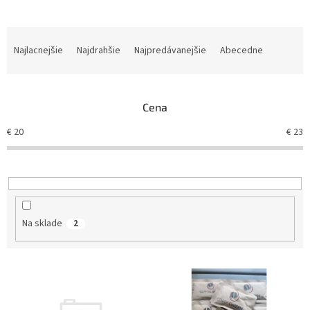
R
a
Najlacnejšie
Najdrahšie
Najpredávanejšie
Abecedne
d
e
n
Cena
i
e
€
20
€
23
p
r
o
d
u
k
Na sklade
2
t
o
v
V
ý
p