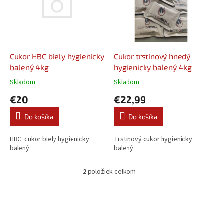
i
s
p
r
o
d
Cukor HBC biely hygienicky
Cukor trstinový hnedý
u
balený 4kg
hygienicky balený 4kg
k
Skladom
Skladom
t
€20
€22,99
o
v
Do košíka
Do košíka
HBC cukor biely hygienicky
Trstinový cukor hygienicky
balený
balený
2
položiek celkom
O
v
l
Z
á
á
d
p