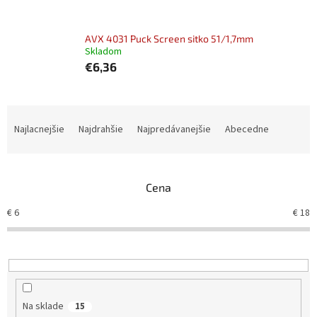
AVX 4031 Puck Screen sitko 51/1,7mm
Skladom
€6,36
R
a
Najlacnejšie
Najdrahšie
Najpredávanejšie
Abecedne
d
e
n
Cena
i
e
€
6
€
18
p
r
o
d
u
k
Na sklade
15
t