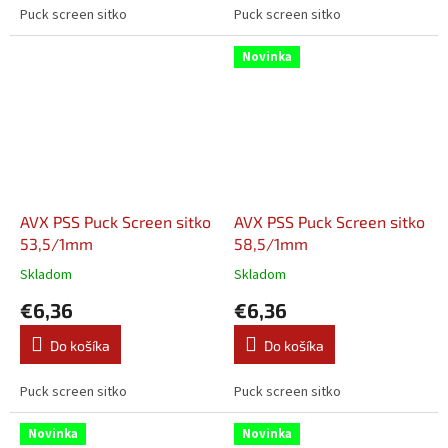
Puck screen sitko
Puck screen sitko
Novinka
AVX PSS Puck Screen sitko
AVX PSS Puck Screen sitko
53,5/1mm
58,5/1mm
Skladom
Skladom
€6,36
€6,36
Do košíka
Do košíka
Puck screen sitko
Puck screen sitko
Novinka
Novinka