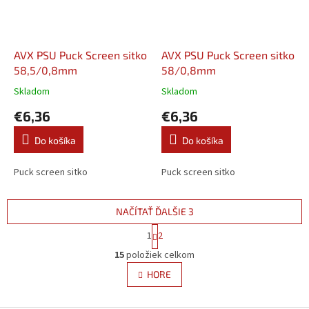
AVX PSU Puck Screen sitko
AVX PSU Puck Screen sitko
58,5/0,8mm
58/0,8mm
Skladom
Skladom
€6,36
€6,36
Do košíka
Do košíka
Puck screen sitko
Puck screen sitko
NAČÍTAŤ ĎALŠIE 3
S
1
2
t
O
r
15
položiek celkom
v
á
l
HORE
n
á
k
d
o