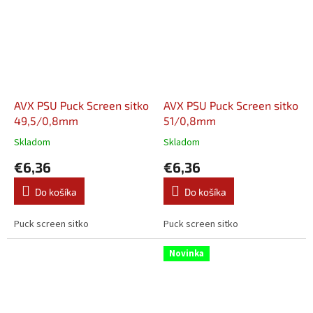
AVX PSU Puck Screen sitko
AVX PSU Puck Screen sitko
49,5/0,8mm
51/0,8mm
Skladom
Skladom
€6,36
€6,36
Do košíka
Do košíka
Puck screen sitko
Puck screen sitko
Novinka