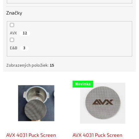
o
v
Značky
AVX
12
E&B
3
Zobrazených položiek:
15
V
Novinka
ý
p
i
s
p
r
o
d
AVX 4031 Puck Screen
AVX 4031 Puck Screen