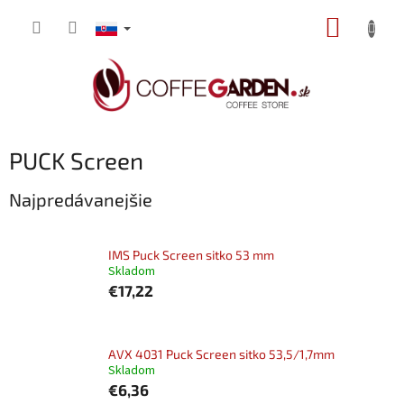
Prejsť
NÁKUP
na
obsah
KOŠÍK
PUCK Screen
Najpredávanejšie
IMS Puck Screen sitko 53 mm
Skladom
€17,22
AVX 4031 Puck Screen sitko 53,5/1,7mm
Skladom
€6,36