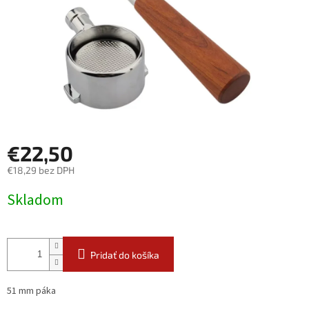
€22,50
€18,29 bez DPH
Jednotková
Skladom
cena:
Pridať do košíka
51 mm páka