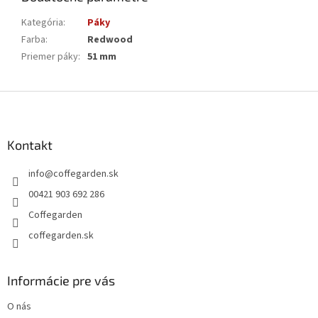
Kategória
:
Páky
Farba
:
Redwood
Priemer páky
:
51 mm
Z
á
p
ä
Kontakt
t
info
@
coffegarden.sk
i
e
00421 903 692 286
Coffegarden
coffegarden.sk
Informácie pre vás
O nás