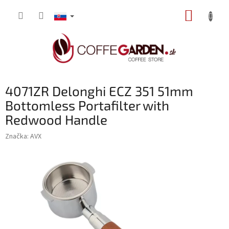
Prejsť
NÁKUP
na
obsah
KOŠÍK
4071ZR Delonghi ECZ 351 51mm
Bottomless Portafilter with
Redwood Handle
Značka:
AVX