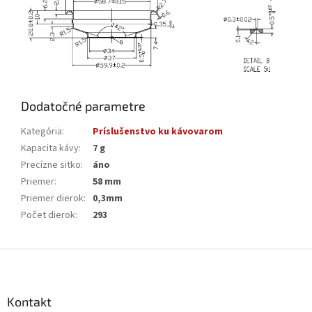
Dodatočné parametre
Kategória
:
Príslušenstvo ku kávovarom
Kapacita kávy
:
7 g
Precízne sitko
:
áno
Priemer
:
58 mm
Priemer dierok
:
0,3mm
Počet dierok
:
293
Z
á
p
ä
Kontakt