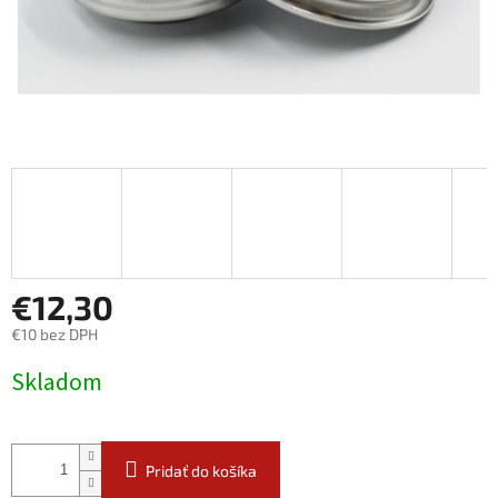
€12,30
€10 bez DPH
Jednotková
Skladom
cena:
Pridať do košíka