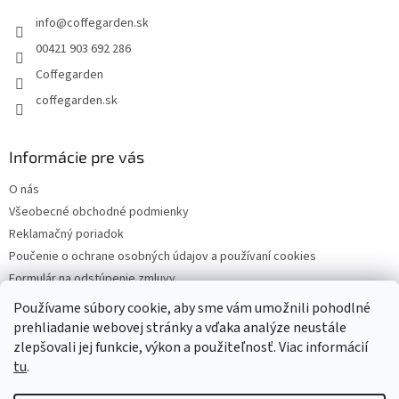
t
info
@
coffegarden.sk
i
e
00421 903 692 286
Coffegarden
coffegarden.sk
Informácie pre vás
O nás
Všeobecné obchodné podmienky
Reklamačný poriadok
Poučenie o ochrane osobných údajov a používaní cookies
Formulár na odstúpenie zmluvy
Reklamačný formulár
Používame súbory cookie, aby sme vám umožnili pohodlné
Kontakty
prehliadanie webovej stránky a vďaka analýze neustále
zlepšovali jej funkcie, výkon a použiteľnosť. Viac informácií
tu
.