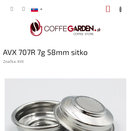
Prejsť
NÁKUP
na
obsah
KOŠÍK
AVX 707R 7g 58mm sitko
Značka:
AVX