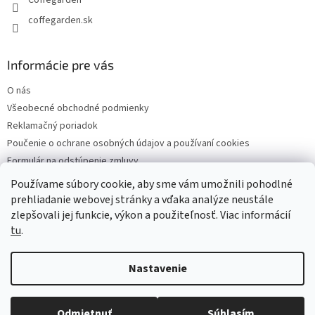
Coffegarden
v
k
coffegarden.sk
y
v
ý
Informácie pre vás
p
i
O nás
s
Všeobecné obchodné podmienky
u
Reklamačný poriadok
Poučenie o ochrane osobných údajov a používaní cookies
Formulár na odstúpenie zmluvy
Reklamačný formulár
Používame súbory cookie, aby sme vám umožnili pohodlné
Kontakty
prehliadanie webovej stránky a vďaka analýze neustále
zlepšovali jej funkcie, výkon a použiteľnosť. Viac informácií
tu
.
Vytvoril Shoptet
Nastavenie
Copyright 2026
Coffegarden
. Všetky práva vyhradené.
Upraviť
Odmietnuť
Súhlasím
nastavenie cookies