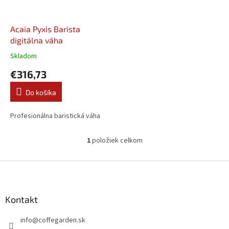
r
d
o
u
d
k
Acaia Pyxis Barista
u
t
digitálna váha
k
o
Skladom
t
v
€316,73
o
v
Do košíka
Profesionálna baristická váha
1
položiek celkom
O
v
l
Z
á
á
d
p
a
ä
Kontakt
c
t
i
info
@
coffegarden.sk
i
e