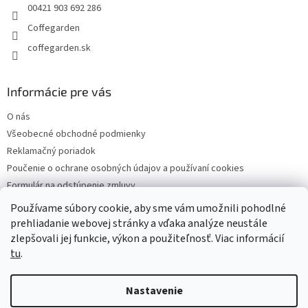
p
e
00421 903 692 286
r
Coffegarden
v
k
coffegarden.sk
y
v
ý
Informácie pre vás
p
i
O nás
s
Všeobecné obchodné podmienky
u
Reklamačný poriadok
Poučenie o ochrane osobných údajov a používaní cookies
Formulár na odstúpenie zmluvy
Reklamačný formulár
Používame súbory cookie, aby sme vám umožnili pohodlné
Kontakty
prehliadanie webovej stránky a vďaka analýze neustále
zlepšovali jej funkcie, výkon a použiteľnosť. Viac informácií
tu
.
Vytvoril Shoptet
Nastavenie