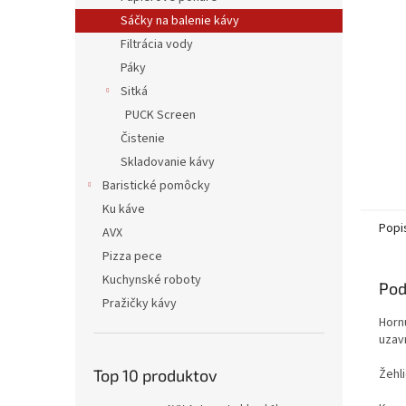
Sáčky na balenie kávy
Filtrácia vody
Páky
Sitká
PUCK Screen
Čistenie
Skladovanie kávy
Baristické pomôcky
Ku káve
Popi
AVX
Pizza pece
Kuchynské roboty
Pod
Pražičky kávy
Horn
uzavr
Žehli
Top 10 produktov