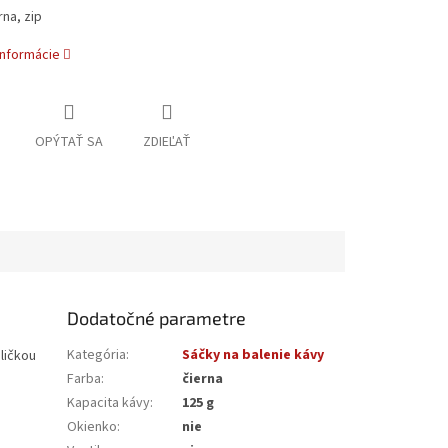
rna, zip
informácie
OPÝTAŤ SA
ZDIEĽAŤ
Dodatočné parametre
Kategória
:
Sáčky na balenie kávy
ličkou
Farba
:
čierna
Kapacita kávy
:
125 g
Okienko
:
nie