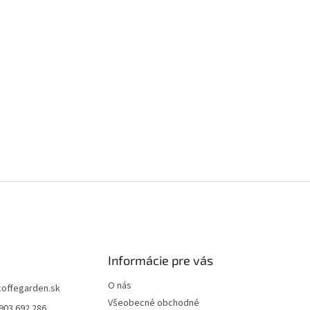
Informácie pre vás
O nás
coffegarden.sk
Všeobecné obchodné
903 692 286