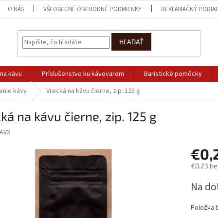
O NÁS
VŠEOBECNÉ OBCHODNÉ PODMIENKY
REKLAMAČNÝ PORIA
HĽADAŤ
na kávu
Príslušenstvo ku kávovarom
Baristické pomôcky
enie kávy
Vrecká na kávu čierne, zip. 125 g
ká na kávu čierne, zip. 125 g
AVX
€0,
€0,23 be
Jednotk
Na do
cena:
Položka 