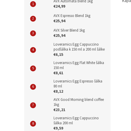
Kapa
AVX Automata blend 1kg
€24,99
AVX Espresso Blend 1kg
€25,94
AVX Silver Blend 1kg
€25,94
Loveramics Egg Cappuccino
podšálka k 150 ml a 200 ml šálke
€6,15
Loveramics Egg Flat White šálka
150 ml
€8,61
Loveramics Egg Espresso šálka
80 ml
€8,12
AVX Good Morning blend coffee
1kg
€23,21
Loveramics Egg Cappuccino
šálka 200 ml
€9,59