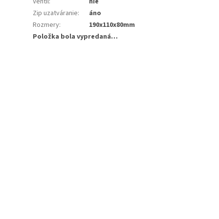
Ventil
:
nie
Zip uzatváranie
:
áno
Rozmery
:
190x110x80mm
Položka bola vypredaná…