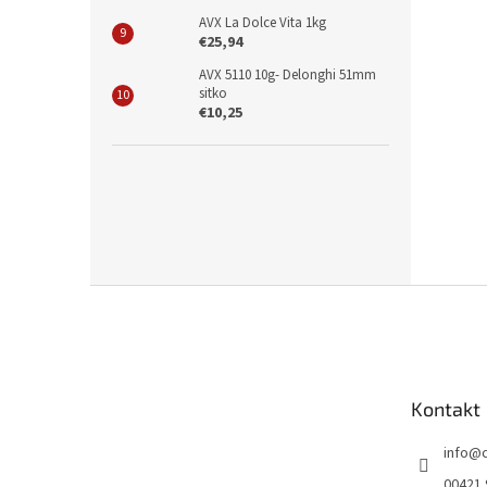
AVX La Dolce Vita 1kg
€25,94
AVX 5110 10g- Delonghi 51mm
sitko
€10,25
Z
á
p
ä
t
Kontakt
i
e
info
@
00421 