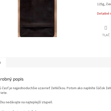
125g, čie
Detailné 
TLAČ
s
robný popis
ú časť je najjednoduchšie uzavrieť žehličkou. Potom ako naplníte šáčok žeh
iete.
čku nedávajte na najteplejší stupeň.