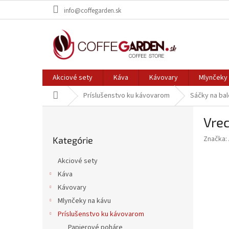
Prejsť
info@coffegarden.sk
na
obsah
Akciové sety
Káva
Kávovary
Mlynčeky 
Domov
Príslušenstvo ku kávovarom
Sáčky na bal
B
Vrec
o
Preskočiť
č
Značka:
Kategórie
kategórie
n
ý
Akciové sety
p
Káva
a
Kávovary
n
e
Mlynčeky na kávu
l
Príslušenstvo ku kávovarom
Papierové poháre