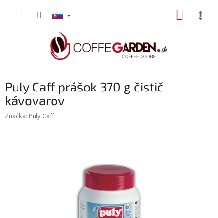
Prejsť
NÁKUP
na
obsah
KOŠÍK
Puly Caff prášok 370 g čistič
kávovarov
Značka:
Puly Caff