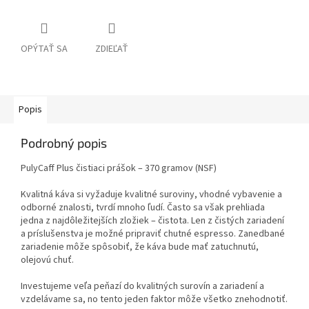
OPÝTAŤ SA
ZDIEĽAŤ
Popis
Podrobný popis
PulyCaff Plus čistiaci prášok – 370 gramov (NSF)
Kvalitná káva si vyžaduje kvalitné suroviny, vhodné vybavenie a
odborné znalosti, tvrdí mnoho ľudí. Často sa však prehliada
jedna z najdôležitejších zložiek – čistota. Len z čistých zariadení
a príslušenstva je možné pripraviť chutné espresso. Zanedbané
zariadenie môže spôsobiť, že káva bude mať zatuchnutú,
olejovú chuť.
Investujeme veľa peňazí do kvalitných surovín a zariadení a
vzdelávame sa, no tento jeden faktor môže všetko znehodnotiť.