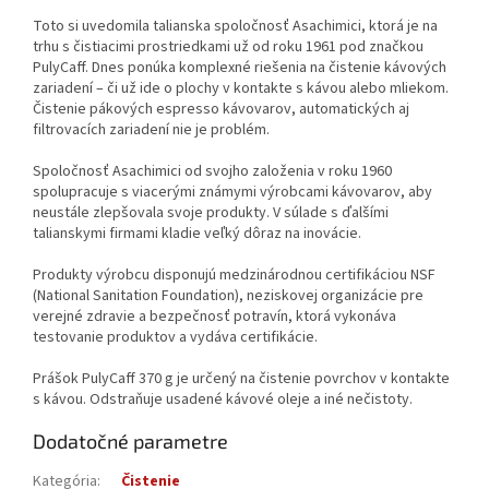
Toto si uvedomila talianska spoločnosť Asachimici, ktorá je na
trhu s čistiacimi prostriedkami už od roku 1961 pod značkou
PulyCaff. Dnes ponúka komplexné riešenia na čistenie kávových
zariadení – či už ide o plochy v kontakte s kávou alebo mliekom.
Čistenie pákových espresso kávovarov, automatických aj
filtrovacích zariadení nie je problém.
Spoločnosť Asachimici od svojho založenia v roku 1960
spolupracuje s viacerými známymi výrobcami kávovarov, aby
neustále zlepšovala svoje produkty. V súlade s ďalšími
talianskymi firmami kladie veľký dôraz na inovácie.
Produkty výrobcu disponujú medzinárodnou certifikáciou NSF
(National Sanitation Foundation), neziskovej organizácie pre
verejné zdravie a bezpečnosť potravín, ktorá vykonáva
testovanie produktov a vydáva certifikácie.
Prášok PulyCaff 370 g je určený na čistenie povrchov v kontakte
s kávou. Odstraňuje usadené kávové oleje a iné nečistoty.
Dodatočné parametre
Kategória
:
Čistenie