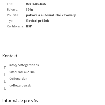
EAN
:
000733004056
Balenie
:
370g
Použitie
:
pákové a automatické kávovary
Typ
:
čistiaci prášok
Certifikacia
:
NSF
Z
á
p
ä
Kontakt
t
info
@
coffegarden.sk
i
e
00421 903 692 286
Coffegarden
coffegarden.sk
Informácie pre vás