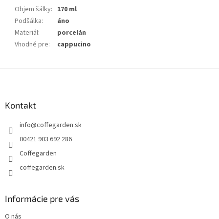
Objem šálky
:
170 ml
Podšálka
:
áno
Materiál
:
porcelán
Vhodné pre
:
cappucino
Z
á
p
ä
Kontakt
t
info
@
coffegarden.sk
i
e
00421 903 692 286
Coffegarden
coffegarden.sk
Informácie pre vás
O nás