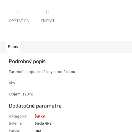
OPÝTAŤ SA
ZDIEĽAŤ
Popis
Podrobný popis
Farebné cappucino šálky s podšálkou
6ks
Objem: 170ml
Dodatočné parametre
Kategória
:
Šálky
Balenie
:
Sada 6ks
Farba
:
mix