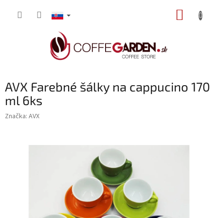
Prejsť
NÁKUP
na
obsah
KOŠÍK
AVX Farebné šálky na cappucino 170
ml 6ks
Značka:
AVX