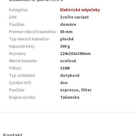
Kategória
:
Elektrické mlynčeky
EAN
:
Zvoľte variant
Použitie
:
domáce
Priemer mlecích kameňov
:
65 mm
Typ mlecích kameňov
:
ploché
Kapacita kávy
:
300 g
Rozmery
:
124x192x390mm
Mlecie kamene
:
oceľové
Príkon
:
310W
Typ ovládania
:
dotykové
Systém ACE
:
áno
Použitie
:
espresso, filter
Krajina výroby
:
Taliansko
Z
á
p
ä
Kontakt