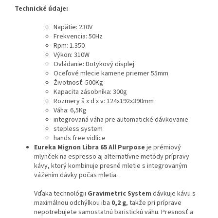
Technické údaje:
Napätie: 230V
Frekvencia: 50Hz
Rpm: 1.350
Výkon: 310W
Ovládanie: Dotykový displej
Oceľové mlecie kamene priemer 55mm
Životnosť: 500Kg
Kapacita zásobníka: 300g
Rozmery š x d x v: 124x192x390mm
Váha: 6,5Kg
integrovaná váha pre automatické dávkovanie
stepless system
hands free vidlice
Eureka Mignon Libra 65 All Purpose
je prémiový
mlynček na espresso aj alternatívne metódy prípravy
kávy, ktorý kombinuje presné mletie s integrovaným
vážením dávky počas mletia.
Vďaka technológii
Gravimetric System
dávkuje kávu s
maximálnou odchýlkou iba
0,2 g
, takže pri príprave
nepotrebujete samostatnú baristickú váhu. Presnosť a