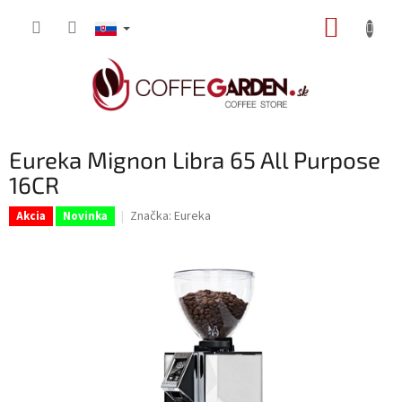
Prejsť
NÁKUP
na
obsah
KOŠÍK
Eureka Mignon Libra 65 All Purpose
16CR
Značka:
Eureka
Akcia
Novinka