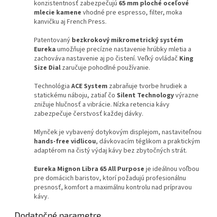
konzistentnosť zabezpečujú
65 mm ploché oceľové
mlecie kamene
vhodné pre espresso, filter, moka
kanvičku aj French Press.
Patentovaný
bezkrokový mikrometrický systém
Eureka
umožňuje precízne nastavenie hrúbky mletia a
zachováva nastavenie aj po čistení. Veľký ovládač
King
Size Dial
zaručuje pohodlné používanie.
Technológia
ACE System
zabraňuje tvorbe hrudiek a
statickému náboju, zatiaľ čo
Silent Technology
výrazne
znižuje hlučnosť a vibrácie. Nízka retencia kávy
zabezpečuje čerstvosť každej dávky.
Mlynček je vybavený dotykovým displejom, nastaviteľnou
hands-free vidlicou
, dávkovacím téglikom a praktickým
adaptérom na čistý výdaj kávy bez zbytočných strát.
Eureka Mignon Libra 65 All Purpose
je ideálnou voľbou
pre domácich baristov, ktorí požadujú profesionálnu
presnosť, komfort a maximálnu kontrolu nad prípravou
kávy.
Dodatočné parametre