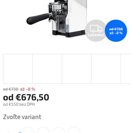
Z
od €738
až –8 %
ZADARMO
A
D
A
R
M
od €738
až –8 %
od
€676,50
O
od
€550
bez DPH
Jednotková
Zvoľte variant
cena: