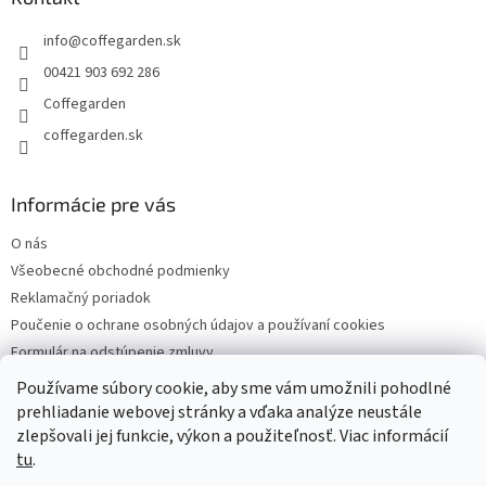
t
info
@
coffegarden.sk
i
e
00421 903 692 286
Coffegarden
coffegarden.sk
Informácie pre vás
O nás
Všeobecné obchodné podmienky
Reklamačný poriadok
Poučenie o ochrane osobných údajov a používaní cookies
Formulár na odstúpenie zmluvy
Reklamačný formulár
Používame súbory cookie, aby sme vám umožnili pohodlné
Kontakty
prehliadanie webovej stránky a vďaka analýze neustále
zlepšovali jej funkcie, výkon a použiteľnosť. Viac informácií
tu
.