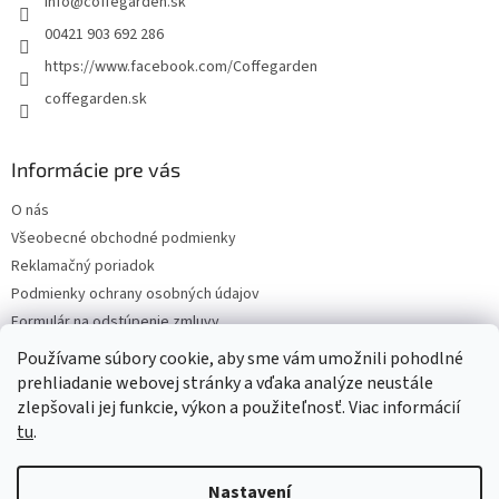
info
@
coffegarden.sk
í
p
r
00421 903 692 286
v
https://www.facebook.com/Coffegarden
k
y
coffegarden.sk
v
ý
p
Informácie pre vás
i
s
O nás
u
Všeobecné obchodné podmienky
Reklamačný poriadok
Podmienky ochrany osobných údajov
Formulár na odstúpenie zmluvy
Reklamačný formulár
Používame súbory cookie, aby sme vám umožnili pohodlné
Kontakty
prehliadanie webovej stránky a vďaka analýze neustále
zlepšovali jej funkcie, výkon a použiteľnosť. Viac informácií
tu
.
Vytvořil Shoptet
Nastavení