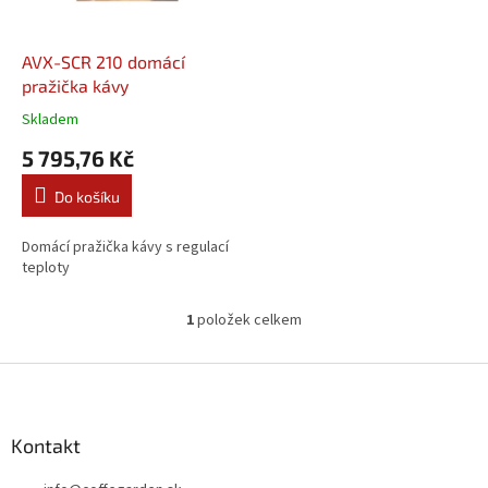
r
u
o
k
d
t
AVX-SCR 210 domácí
u
ů
pražička kávy
k
Skladem
t
5 795,76 Kč
ů
Do košíku
Domácí pražička kávy s regulací
teploty
1
položek celkem
O
v
l
Z
á
á
d
p
a
a
Kontakt
c
t
í