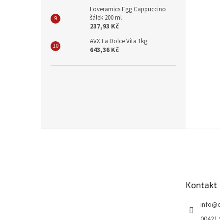
Loveramics Egg Cappuccino
šálek 200 ml
237,93 Kč
AVX La Dolce Vita 1kg
643,36 Kč
Z
á
p
a
t
Kontakt
í
info
@
00421 