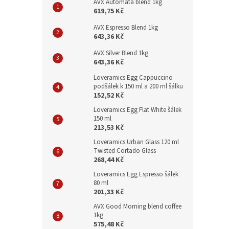
AVX Automata blend 1kg
619,75 Kč
AVX Espresso Blend 1kg
643,36 Kč
AVX Silver Blend 1kg
643,36 Kč
Loveramics Egg Cappuccino
podšálek k 150 ml a 200 ml šálku
152,52 Kč
Loveramics Egg Flat White šálek
150 ml
213,53 Kč
Loveramics Urban Glass 120 ml
Twisted Cortado Glass
268,44 Kč
Loveramics Egg Espresso šálek
80 ml
201,33 Kč
AVX Good Morning blend coffee
1kg
575,48 Kč