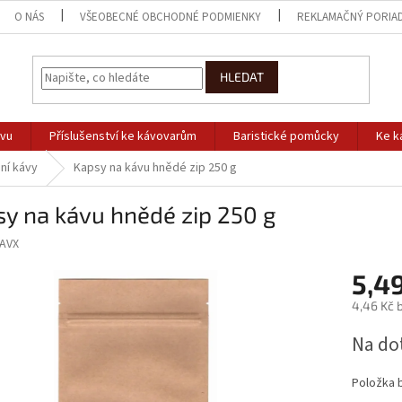
O NÁS
VŠEOBECNÉ OBCHODNÉ PODMIENKY
REKLAMAČNÝ PORIA
HLEDAT
ávu
Příslušenství ke kávovarům
Baristické pomůcky
Ke k
ní kávy
Kapsy na kávu hnědé zip 250 g
y na kávu hnědé zip 250 g
AVX
5,4
4,46 Kč 
Měrná
Na do
cena:
Položka 