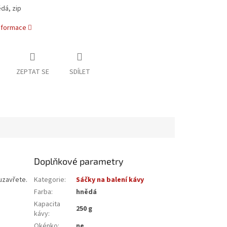
dá, zip
informace
ZEPTAT SE
SDÍLET
Doplňkové parametry
 uzavřete.
Kategorie
:
Sáčky na balení kávy
Farba
:
hnědá
Kapacita
250 g
kávy
:
Okénko
:
ne