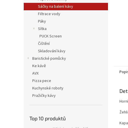
n
Sáčky na balení kávy
e
Filtrace vody
l
Páky
Sítka
PUCK Screen
Čištění
Skladování kávy
Baristické pomůcky
Ke kávě
Popi
AVX
Pizza pece
Kuchynské roboty
Det
Pražičky kávy
Horní
Žehl
Top 10 produktů
Kapac