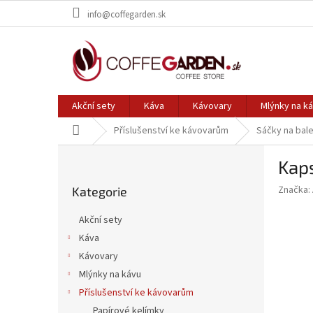
Přejít
info@coffegarden.sk
na
obsah
Akční sety
Káva
Kávovary
Mlýnky na k
Domů
Příslušenství ke kávovarům
Sáčky na bale
P
Kaps
o
Přeskočit
s
Značka:
Kategorie
kategorie
t
r
Akční sety
a
Káva
n
Kávovary
n
í
Mlýnky na kávu
p
Příslušenství ke kávovarům
a
Papírové kelímky