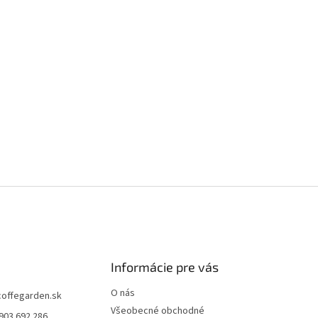
Informácie pre vás
O nás
coffegarden.sk
Všeobecné obchodné
903 692 286