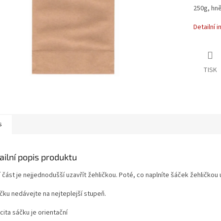
250g, hně
Detailní 
TISK
s
ailní popis produktu
 část je nejjednodušší uzavřít žehličkou. Poté, co naplníte šáček žehličkou
ičku nedávejte na nejteplejší stupeň.
ita sáčku je orientační