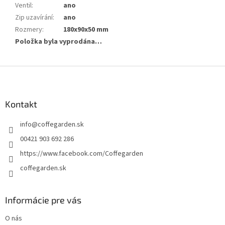
Ventil
:
ano
Zip uzavírání
:
ano
Rozmery
:
180x90x50 mm
Položka byla vyprodána…
Z
á
p
a
Kontakt
t
info
@
coffegarden.sk
í
00421 903 692 286
https://www.facebook.com/Coffegarden
coffegarden.sk
Informácie pre vás
O nás