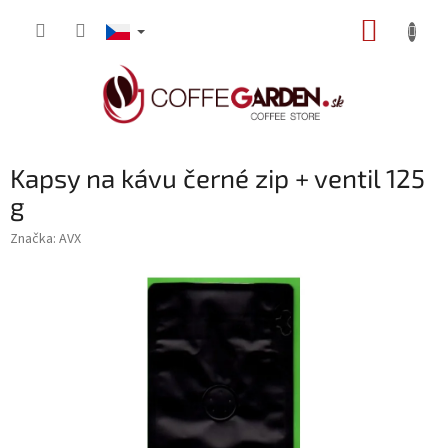
Přejít
NÁKUP
na
obsah
KOŠÍK
Kapsy na kávu černé zip + ventil 125
g
Značka:
AVX