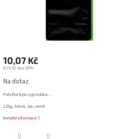
10,07 Kč
8,19 Kč bez DPH
Měrná
Na dotaz
cena:
Položka byla vyprodána…
125g, černá, zip, ventil
Detailní informace