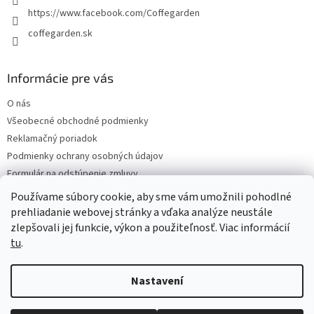
https://www.facebook.com/Coffegarden
coffegarden.sk
Informácie pre vás
O nás
Všeobecné obchodné podmienky
Reklamačný poriadok
Podmienky ochrany osobných údajov
Formulár na odstúpenie zmluvy
Reklamačný formulár
Používame súbory cookie, aby sme vám umožnili pohodlné
Kontakty
prehliadanie webovej stránky a vďaka analýze neustále
zlepšovali jej funkcie, výkon a použiteľnosť. Viac informácií
tu
.
Vytvořil Shoptet
Nastavení
Copyright 2026
Coffegarden
. Všechna práva vyhrazena.
Upravit