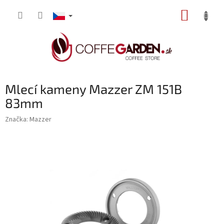
Přejít
NÁKUP
na
obsah
KOŠÍK
Mlecí kameny Mazzer ZM 151B
83mm
Značka:
Mazzer