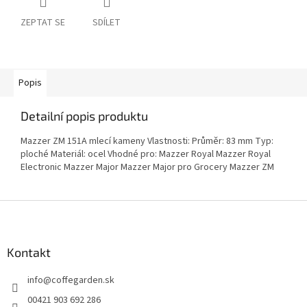
ZEPTAT SE
SDÍLET
Popis
Detailní popis produktu
Mazzer ZM 151A mlecí kameny Vlastnosti: Průměr: 83 mm Typ:
ploché Materiál: ocel Vhodné pro: Mazzer Royal Mazzer Royal
Electronic Mazzer Major Mazzer Major pro Grocery Mazzer ZM
Z
á
p
a
Kontakt
t
info
@
coffegarden.sk
í
00421 903 692 286