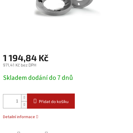
1 194,84 Kč
971,41 Kč bez DPH
Měrná
Skladem dodání do 7 dnů
cena:
Přidat do košíku
Detailní informace