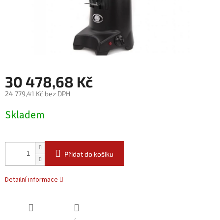
30 478,68 Kč
24 779,41 Kč bez DPH
Měrná
Skladem
cena:
Přidat do košíku
Detailní informace