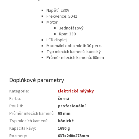
Napětí: 230V
Frekvence: 50Hz
Motor:
Jednofázový
Rpm: 330
LCD displej
Maximální doba mletí: 30 perc.
Typ mlecích kamenů: kónický
Průměr mlecích kamenů: 68mm
Doplňkové parametry
Kategorie
:
Elektrické mlýnky
Farba
:
černá
Použití
:
profesionální
Průměr mlecích kamenů
:
68 mm
Typ mlecích kamenů
:
kónické
Kapacita kávy
:
1680 g
Rozmery
:
637x240x275mm