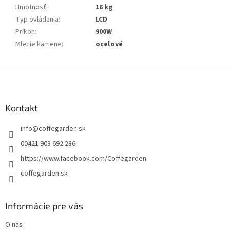
Hmotnosť
:
16 kg
Typ ovládania
:
LCD
Príkon
:
900W
Mlecie kamene
:
oceľové
Z
á
p
a
Kontakt
t
info
@
coffegarden.sk
í
00421 903 692 286
https://www.facebook.com/Coffegarden
coffegarden.sk
Informácie pre vás
O nás