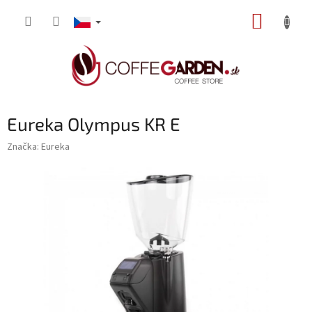
Přejít
NÁKUP
na
obsah
KOŠÍK
Eureka Olympus KR E
Značka:
Eureka