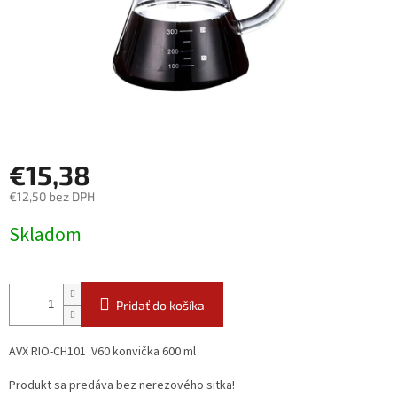
€15,38
€12,50 bez DPH
Jednotková
Skladom
cena:
Pridať do košíka
AVX RIO-CH101 V60 konvička 600 ml
Produkt sa predáva bez nerezového sitka!