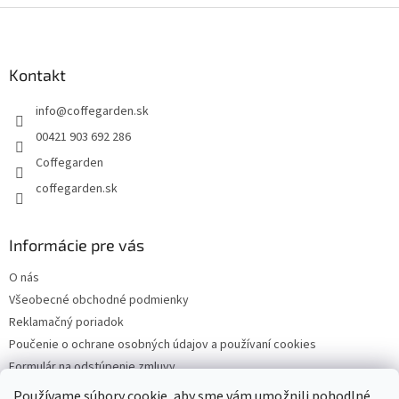
Z
á
p
ä
Kontakt
t
info
@
coffegarden.sk
i
e
00421 903 692 286
Coffegarden
coffegarden.sk
Informácie pre vás
O nás
Všeobecné obchodné podmienky
Reklamačný poriadok
Poučenie o ochrane osobných údajov a používaní cookies
Formulár na odstúpenie zmluvy
Reklamačný formulár
Používame súbory cookie, aby sme vám umožnili pohodlné