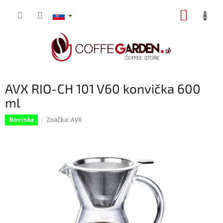
Prejsť
NÁKUP
na
obsah
KOŠÍK
AVX RIO-CH 101 V60 konvička 600
ml
Značka:
AVX
Novinka