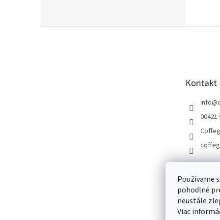
Z
á
p
ä
t
Kontakt
i
e
info
@
00421 
Coffe
coffeg
Používame s
pohodlné pre
neustále zlep
Viac informá