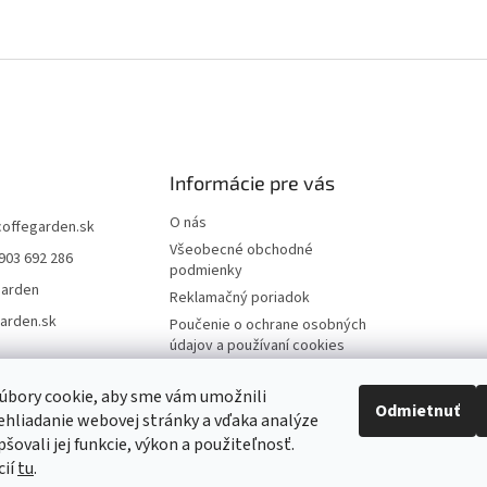
Informácie pre vás
O nás
coffegarden.sk
Všeobecné obchodné
903 692 286
podmienky
garden
Reklamačný poriadok
arden.sk
Poučenie o ochrane osobných
údajov a používaní cookies
Formulár na odstúpenie
zmluvy
úbory cookie, aby sme vám umožnili
Odmietnuť
hliadanie webovej stránky a vďaka analýze
Reklamačný formulár
šovali jej funkcie, výkon a použiteľnosť.
Kontakty
cií
tu
.