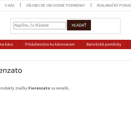
O NÁS
VŠEOBECNÉ OBCHODNÉ PODMIENKY
REKLAMAČNÝ PORIA
HĽADAŤ
na kávu
Príslušenstvo ku kávovarom
Baristické pomôcky
renzato
produkty značky
Fiorenzato
sa nenašli...