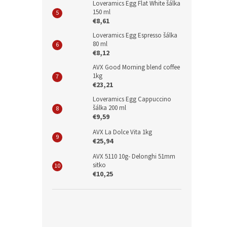
Loveramics Egg Flat White šálka
150 ml
€8,61
Loveramics Egg Espresso šálka
80 ml
€8,12
AVX Good Morning blend coffee
1kg
€23,21
Loveramics Egg Cappuccino
šálka 200 ml
€9,59
AVX La Dolce Vita 1kg
€25,94
AVX 5110 10g- Delonghi 51mm
sitko
€10,25