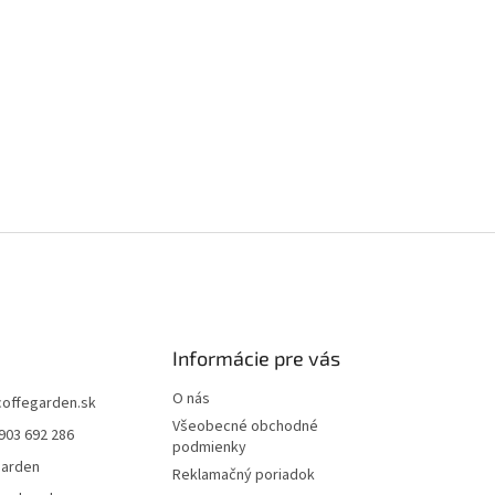
Informácie pre vás
O nás
coffegarden.sk
Všeobecné obchodné
903 692 286
podmienky
garden
Reklamačný poriadok