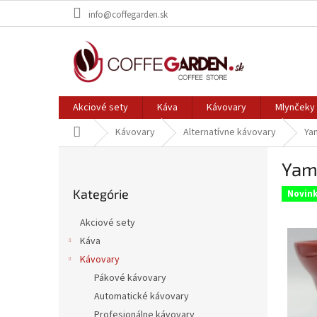
Prejsť
info@coffegarden.sk
na
obsah
Akciové sety
Káva
Kávovary
Mlynčeky 
Domov
Kávovary
Alternatívne kávovary
Ya
B
Yam
o
Preskočiť
č
Kategórie
kategórie
Novin
n
ý
Akciové sety
p
Káva
a
Kávovary
n
e
Pákové kávovary
l
Automatické kávovary
Profesionálne kávovary