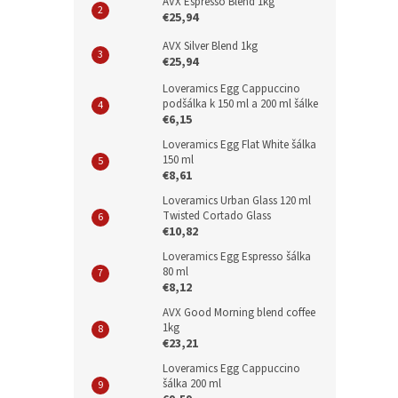
AVX Espresso Blend 1kg
€25,94
AVX Silver Blend 1kg
€25,94
Loveramics Egg Cappuccino
podšálka k 150 ml a 200 ml šálke
€6,15
Loveramics Egg Flat White šálka
150 ml
€8,61
Loveramics Urban Glass 120 ml
Twisted Cortado Glass
€10,82
Loveramics Egg Espresso šálka
80 ml
€8,12
AVX Good Morning blend coffee
1kg
€23,21
Loveramics Egg Cappuccino
šálka 200 ml