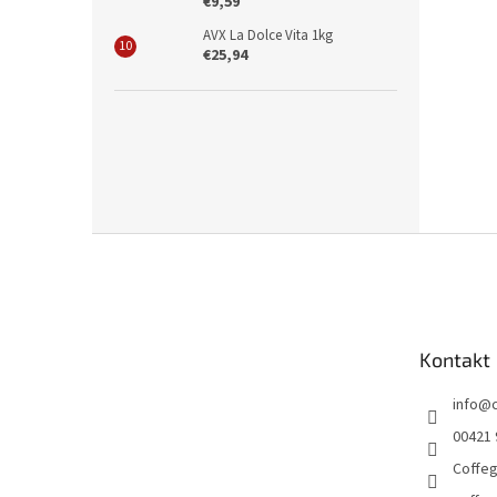
€9,59
AVX La Dolce Vita 1kg
€25,94
Z
á
p
ä
t
Kontakt
i
e
info
@
00421 
Coffe