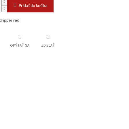
Pridať do košíka
dripper red
OPÝTAŤ SA
ZDIEĽAŤ