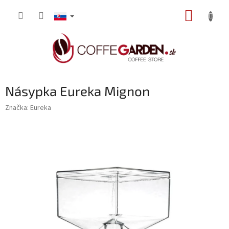
Prejsť
NÁKUP
na
obsah
KOŠÍK
Násypka Eureka Mignon
Značka:
Eureka