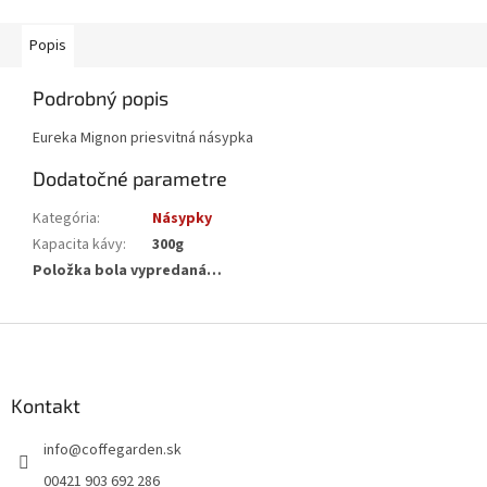
Popis
Podrobný popis
Eureka Mignon priesvitná násypka
Dodatočné parametre
Kategória
:
Násypky
Kapacita kávy
:
300g
Položka bola vypredaná…
Z
á
p
ä
Kontakt
t
info
@
coffegarden.sk
i
e
00421 903 692 286