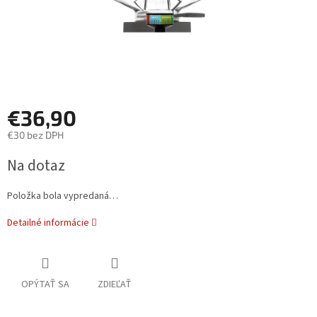
€36,90
€30 bez DPH
Jednotková
Na dotaz
cena:
Položka bola vypredaná…
Detailné informácie
OPÝTAŤ SA
ZDIEĽAŤ