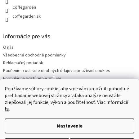
Coffegarden
coffegarden.sk
Informácie pre vás
O nás
Všeobecné obchodné podmienky
Reklamačný poriadok
Poučenie o ochrane osobných údajov a používaní cookies
Formulár na odstúpenie zmluvy
Reklamačný formulár
Používame súbory cookie, aby sme vám umožnili pohodlné
Kontakty
prehliadanie webovej stránky a vďaka analýze neustále
zlepšovali jej funkcie, výkon a použiteľnosť. Viac informácií
tu
.
Vytvoril Shoptet
Nastavenie