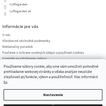
Coffegarden
coffegarden.sk
Informácie pre vás
O nás
Všeobecné obchodné podmienky
Reklamačný poriadok
Poučenie o ochrane osobných údajov a používaní cookies
Formulár na odstúpenie zmluvy
Reklamačný formulár
Používame súbory cookie, aby sme vám umožnili pohodlné
Kontakty
prehliadanie webovej stránky a vďaka analýze neustále
zlepšovali jej funkcie, výkon a použiteľnosť. Viac informácií
tu
.
Vytvoril Shoptet
Nastavenie
Copyright 2026
Coffegarden
. Všetky práva vyhradené.
Upraviť