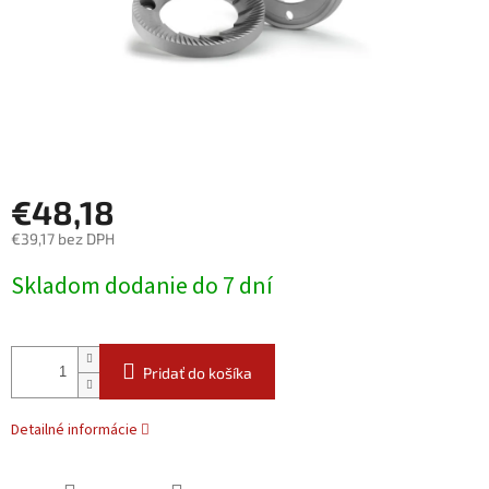
€48,18
€39,17 bez DPH
Jednotková
Skladom dodanie do 7 dní
cena:
Pridať do košíka
Detailné informácie