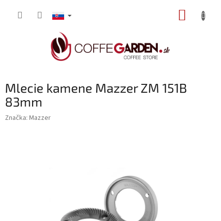
Prejsť
NÁKUP
na
obsah
KOŠÍK
Mlecie kamene Mazzer ZM 151B
83mm
Značka:
Mazzer