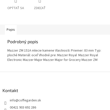
OPÝTAŤ SA
ZDIEĽAŤ
Popis
Podrobný popis
Mazzer ZM 151A mlecie kamene Vlastnosti: Priemer: 83 mm Typ:
ploché Materiál: oceľ Vhodné pre: Mazzer Royal Mazzer Royal
Electronic Mazzer Major Mazzer Major for Grocery Mazzer ZM
Z
á
p
ä
Kontakt
t
info
@
coffegarden.sk
i
e
00421 903 692 286