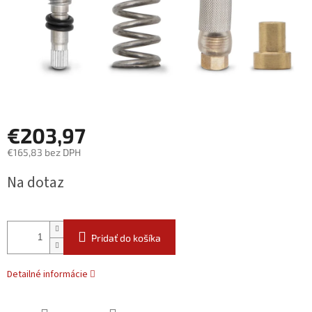
€203,97
€165,83 bez DPH
Jednotková
Na dotaz
cena:
Pridať do košíka
Detailné informácie