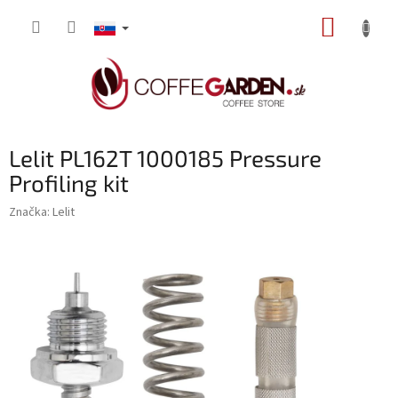
Prejsť
NÁKUP
na
obsah
KOŠÍK
Lelit PL162T 1000185 Pressure
Profiling kit
Značka:
Lelit