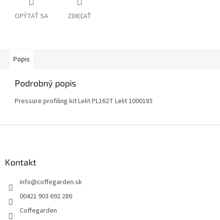
OPÝTAŤ SA
ZDIEĽAŤ
Popis
Podrobný popis
Pressure profiling kit Lelit PL162T Lelit 1000185
Z
á
p
ä
Kontakt
t
info
@
coffegarden.sk
i
e
00421 903 692 286
Coffegarden