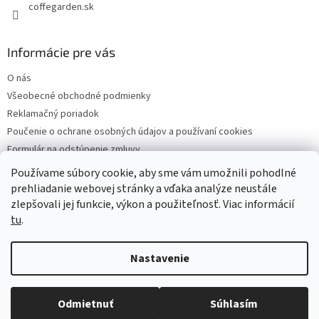
coffegarden.sk
Informácie pre vás
O nás
Všeobecné obchodné podmienky
Reklamačný poriadok
Poučenie o ochrane osobných údajov a používaní cookies
Formulár na odstúpenie zmluvy
Reklamačný formulár
Používame súbory cookie, aby sme vám umožnili pohodlné
Kontakty
prehliadanie webovej stránky a vďaka analýze neustále
zlepšovali jej funkcie, výkon a použiteľnosť. Viac informácií
tu
.
Vytvoril Shoptet
Nastavenie
Copyright 2026
Coffegarden
. Všetky práva vyhradené.
Upraviť
Odmietnuť
Súhlasím
nastavenie cookies