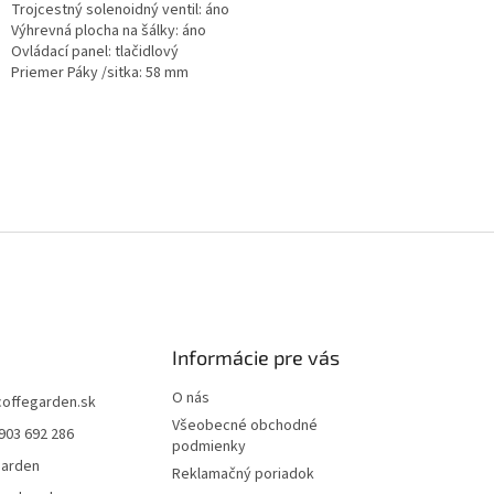
Trojcestný solenoidný ventil: áno
Výhrevná plocha na šálky: áno
Ovládací panel: tlačidlový
Priemer Páky /sitka: 58 mm
Informácie pre vás
O nás
coffegarden.sk
Všeobecné obchodné
903 692 286
podmienky
garden
Reklamačný poriadok