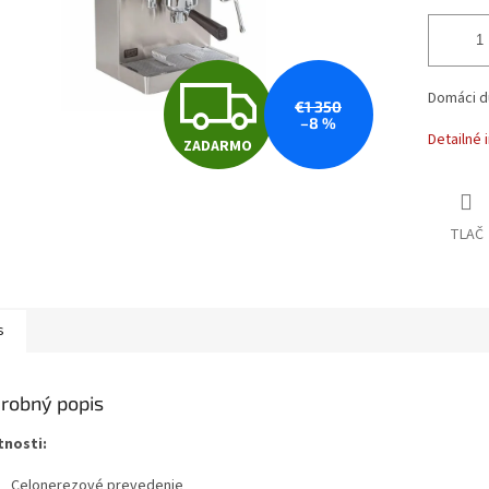
Z
Domáci du
€1 350
–8 %
Detailné 
ZADARMO
A
D
TLAČ
A
s
R
robný popis
tnosti:
M
Celonerezové prevedenie