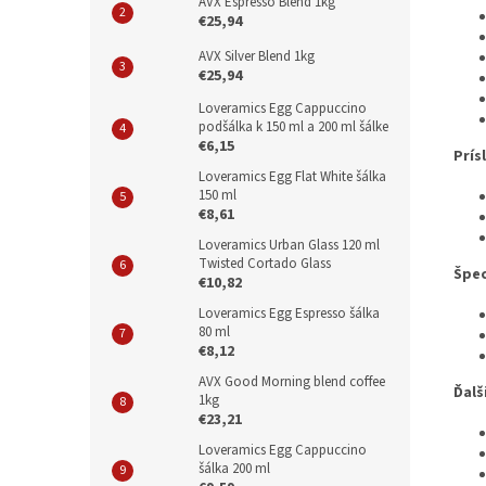
AVX Espresso Blend 1kg
€25,94
AVX Silver Blend 1kg
€25,94
Loveramics Egg Cappuccino
podšálka k 150 ml a 200 ml šálke
€6,15
Prís
Loveramics Egg Flat White šálka
150 ml
€8,61
Loveramics Urban Glass 120 ml
Twisted Cortado Glass
Špec
€10,82
Loveramics Egg Espresso šálka
80 ml
€8,12
AVX Good Morning blend coffee
Ďalš
1kg
€23,21
Loveramics Egg Cappuccino
šálka 200 ml