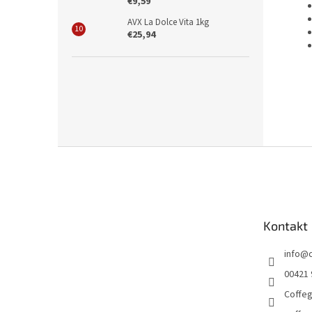
€9,59
AVX La Dolce Vita 1kg
€25,94
Z
á
p
ä
t
Kontakt
i
e
info
@
00421 
Coffe