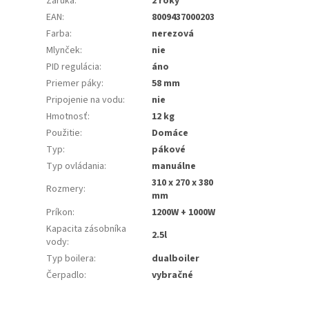
Záruka
:
2 roky
EAN
:
8009437000203
Farba
:
nerezová
Mlynček
:
nie
PID regulácia
:
áno
Priemer páky
:
58 mm
Pripojenie na vodu
:
nie
Hmotnosť
:
12 kg
Použitie
:
Domáce
Typ
:
pákové
Typ ovládania
:
manuálne
310 x 270 x 380
Rozmery
:
mm
Príkon
:
1200W + 1000W
Kapacita zásobníka
2.5l
vody
:
Typ boilera
:
dualboiler
Čerpadlo
:
vybračné