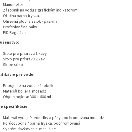
Manometer
Zásobník na vodu s grafickým indikátorom
O
Otočná parná tryska.
Ohrevná plocha šálok - pasívna.
Profesionálne páky
PID Regulácia
lušenstvo:
Sitko pre pripravu 1 kávy
Sitko pre prípravu 2 káv
Slepé sitko
ifikácie pre vodu:
Pripojenie na vodu: zásobník
Materiál bojlera: mosadz
Objem bojlera: 300 + 600 ml
ie špecifikácie:
Materiál výdajné jednotky a páky: pochrómovaná mosadz
Horúcovodná / parná tryska: pochromovaná
Systém dávkovania: manuálne