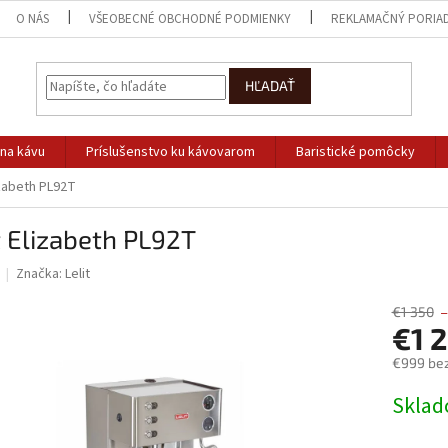
O NÁS
VŠEOBECNÉ OBCHODNÉ PODMIENKY
REKLAMAČNÝ PORIA
HĽADAŤ
na kávu
Príslušenstvo ku kávovarom
Baristické pomôcky
izabeth PL92T
t Elizabeth PL92T
Značka:
Lelit
€1 350
€1 
€999 be
Jednotk
Skla
cena: