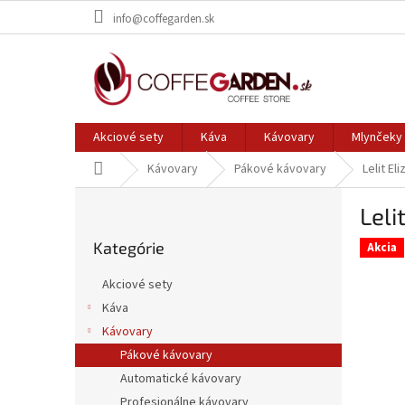
Prejsť
info@coffegarden.sk
na
obsah
Akciové sety
Káva
Kávovary
Mlynčeky 
Domov
Kávovary
Pákové kávovary
Lelit El
B
Leli
o
Preskočiť
č
Kategórie
kategórie
Akcia
n
ý
Akciové sety
p
Káva
a
Kávovary
n
e
Pákové kávovary
l
Automatické kávovary
Profesionálne kávovary