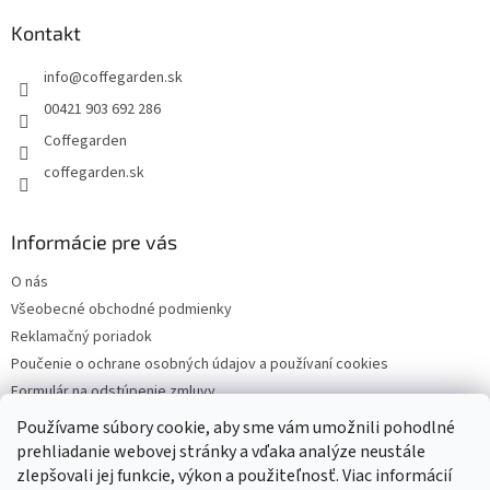
p
ä
Kontakt
t
info
@
coffegarden.sk
i
e
00421 903 692 286
Coffegarden
coffegarden.sk
Informácie pre vás
O nás
Všeobecné obchodné podmienky
Reklamačný poriadok
Poučenie o ochrane osobných údajov a používaní cookies
Formulár na odstúpenie zmluvy
Reklamačný formulár
Používame súbory cookie, aby sme vám umožnili pohodlné
Kontakty
prehliadanie webovej stránky a vďaka analýze neustále
zlepšovali jej funkcie, výkon a použiteľnosť. Viac informácií