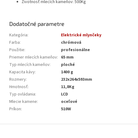
Životnosť mlecích kameňov: 500Kg
Dodatočné parametre
Kategória
:
Elektrické mlynčeky
Farba
:
chrómová
Použitie
:
profesionálne
Priemer mlecích kameňov
:
65 mm
Typ mlecích kameňov
:
ploché
Kapacita kávy
:
1400 g
Rozmery
:
232x264x593mm
Hmotnosť
:
11,8Kg
Typ ovládania
:
LCD
Mlecie kamene
:
oceľové
Príkon
:
510W
Z
á