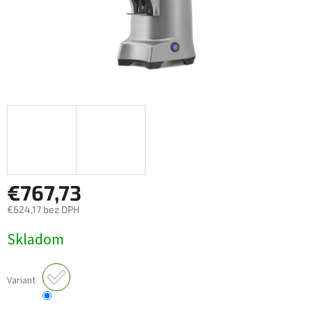
€767,73
€624,17 bez DPH
Jednotková
Skladom
cena:
Variant