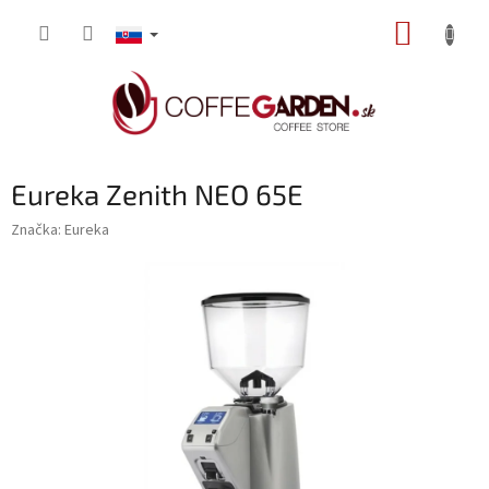
Prejsť
NÁKUP
na
obsah
KOŠÍK
Eureka Zenith NEO 65E
Značka:
Eureka