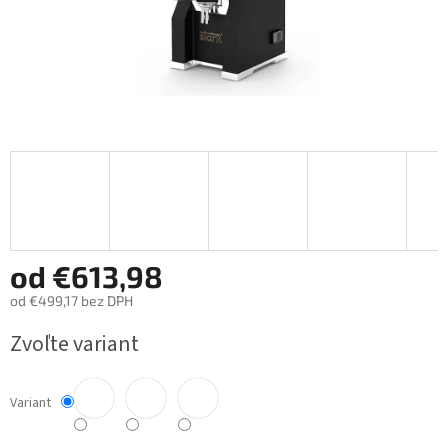
od
€613,98
od
€499,17
bez DPH
Jednotková
Zvoľte variant
cena:
Variant