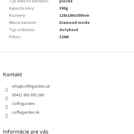
Typ mlecích kameňov
:
ploché
Kapacita kávy
:
300g
Rozmery
:
128x186x380mm
Mlecie kamene
:
Diamond inside
Typ ovládania
:
dotykové
Príkon
:
320W
Z
á
p
ä
Kontakt
t
info
@
coffegarden.sk
i
e
00421 903 692 286
Coffegarden
coffegarden.sk
Informácie pre vás