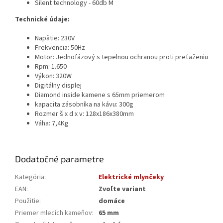
Silent technology - 60db M
Technické údaje:
Napätie: 230V
Frekvencia: 50Hz
Motor: Jednofázový s tepelnou ochranou proti preťaženiu
Rpm: 1.650
Výkon: 320W
Digitálny displej
Diamond inside kamene s 65mm priemerom
kapacita zásobníka na kávu: 300g
Rozmer š x d x v: 128x186x380mm
Váha: 7,4Kg
Dodatočné parametre
Kategória
:
Elektrické mlynčeky
EAN
:
Zvoľte variant
Použitie
:
domáce
Priemer mlecích kameňov
:
65 mm