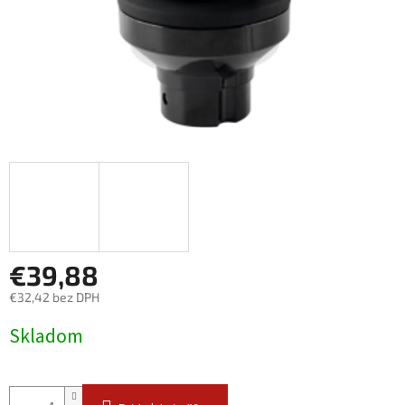
€39,88
€32,42 bez DPH
Jednotková
Skladom
cena: