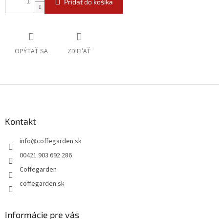
Pridať do košíka
OPÝTAŤ SA
ZDIEĽAŤ
Z
á
p
ä
Kontakt
t
info
@
coffegarden.sk
i
e
00421 903 692 286
Coffegarden
coffegarden.sk
Informácie pre vás