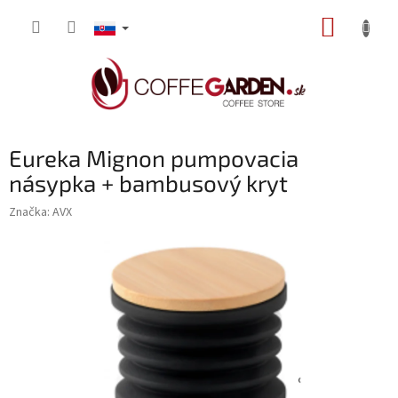
Prejsť
NÁKUP
na
obsah
KOŠÍK
Eureka Mignon pumpovacia
násypka + bambusový kryt
Značka:
AVX