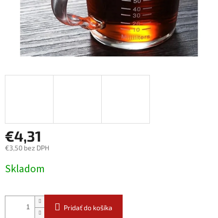
€4,31
€3,50 bez DPH
Jednotková
Skladom
cena:
Pridať do košíka