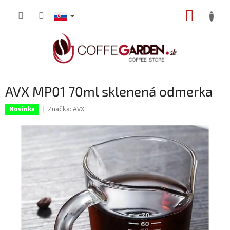
Prejsť
NÁKUP
na
obsah
KOŠÍK
AVX MP01 70ml sklenená odmerka
Značka:
AVX
Novinka