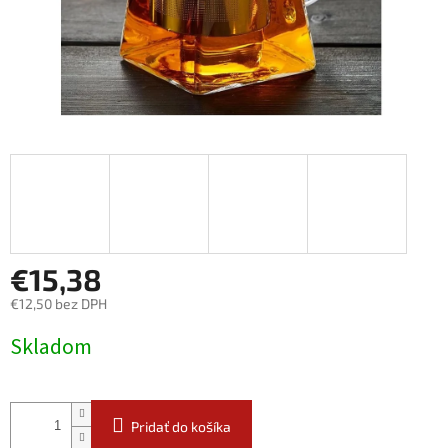
€15,38
€12,50 bez DPH
Jednotková
Skladom
cena:
Pridať do košíka