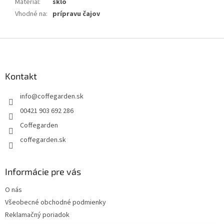
Materiál
:
sklo
Vhodné na
:
prípravu čajov
Z
á
p
ä
Kontakt
t
info
@
coffegarden.sk
i
e
00421 903 692 286
Coffegarden
coffegarden.sk
Informácie pre vás
O nás
Všeobecné obchodné podmienky
Reklamačný poriadok