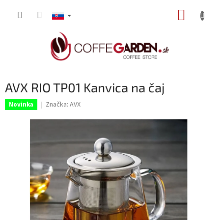
Prejsť
NÁKUP
na
obsah
KOŠÍK
AVX RIO TP01 Kanvica na čaj
Značka:
AVX
Novinka